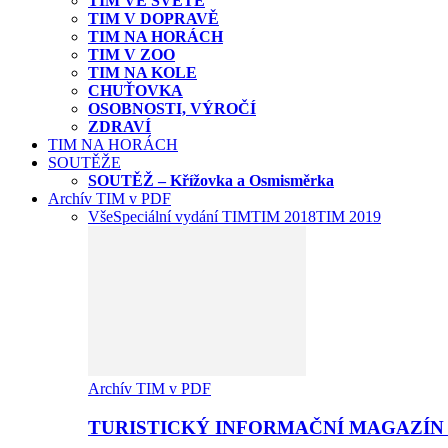
TIM VE SVĚTĚ
TIM V DOPRAVĚ
TIM NA HORÁCH
TIM V ZOO
TIM NA KOLE
CHUŤOVKA
OSOBNOSTI, VÝROČÍ
ZDRAVÍ
TIM NA HORÁCH
SOUTĚŽE
SOUTĚŽ – Křížovka a Osmisměrka
Archív TIM v PDF
Vše
Speciální vydání TIM
TIM 2018
TIM 2019
Archív TIM v PDF
TURISTICKÝ INFORMAČNÍ MAGAZÍN 