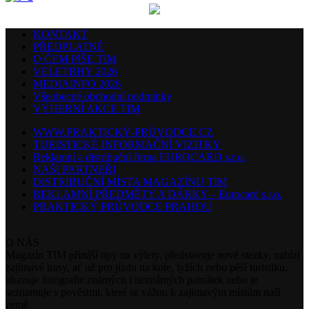
KONTAKT
PŘEDPLATNÉ
O ČEM PÍŠE TIM
VELETRHY 2026
MEDIAINFO 2026
Všeobecné obchodní podmínky
VÝHERNÍ AKCE TIM
WWW.PRAKTICKÝ-PRŮVODCE.CZ
TURISTICKÉ INFORMAČNÍ VIZITKY
Reklamní a distribuční firma EUROCARD s.r.o.
NAŠI PARTNEŘI
DISTRIBUČNÍ MÍSTA MAGAZÍNU TIM
REKLAMNÍ PŘEDMĚTY A DÁRKY – Eurocard s.r.o.
PRAKTICKÝ PRŮVODCE PRAHOU
O NÁS
Magazín TIM přináší tipy na výlety, představuje nové stezky, nabízí
zajímavé trasy, ať už pro jízdu na kole, lyžích nebo pěší turistiku,
ukazuje fotografie známých i neznámých památek nebo je
seznamuje s pověstmi, které se vážou k zajímavým místům naší
země.