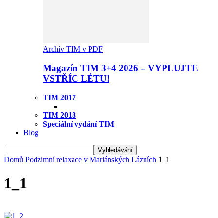
Archív TIM v PDF
Magazín TIM 3+4 2026 – VYPLUJTE
VSTŘÍC LÉTU!
TIM 2017
TIM 2018
Speciální vydání TIM
Blog
Domů
Podzimní relaxace v Mariánských Lázních
1_1
1_1