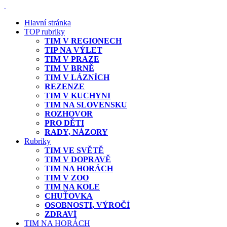
Hlavní stránka
TOP rubriky
TIM V REGIONECH
TIP NA VÝLET
TIM V PRAZE
TIM V BRNĚ
TIM V LÁZNÍCH
REZENZE
TIM V KUCHYNI
TIM NA SLOVENSKU
ROZHOVOR
PRO DĚTI
RADY, NÁZORY
Rubriky
TIM VE SVĚTĚ
TIM V DOPRAVĚ
TIM NA HORÁCH
TIM V ZOO
TIM NA KOLE
CHUŤOVKA
OSOBNOSTI, VÝROČÍ
ZDRAVÍ
TIM NA HORÁCH