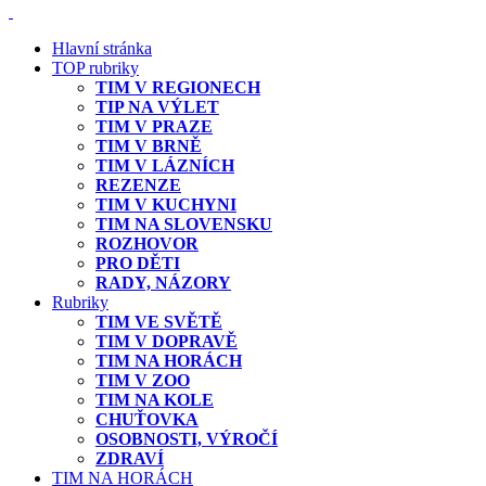
Hlavní stránka
TOP rubriky
TIM V REGIONECH
TIP NA VÝLET
TIM V PRAZE
TIM V BRNĚ
TIM V LÁZNÍCH
REZENZE
TIM V KUCHYNI
TIM NA SLOVENSKU
ROZHOVOR
PRO DĚTI
RADY, NÁZORY
Rubriky
TIM VE SVĚTĚ
TIM V DOPRAVĚ
TIM NA HORÁCH
TIM V ZOO
TIM NA KOLE
CHUŤOVKA
OSOBNOSTI, VÝROČÍ
ZDRAVÍ
TIM NA HORÁCH