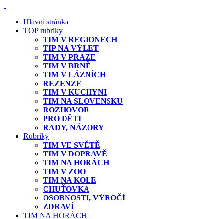
Hlavní stránka
TOP rubriky
TIM V REGIONECH
TIP NA VÝLET
TIM V PRAZE
TIM V BRNĚ
TIM V LÁZNÍCH
REZENZE
TIM V KUCHYNI
TIM NA SLOVENSKU
ROZHOVOR
PRO DĚTI
RADY, NÁZORY
Rubriky
TIM VE SVĚTĚ
TIM V DOPRAVĚ
TIM NA HORÁCH
TIM V ZOO
TIM NA KOLE
CHUŤOVKA
OSOBNOSTI, VÝROČÍ
ZDRAVÍ
TIM NA HORÁCH