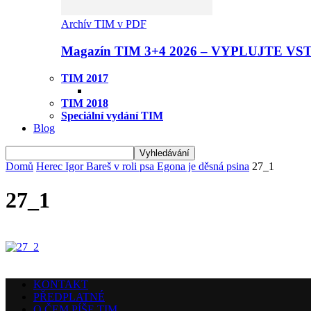
Archív TIM v PDF
Magazín TIM 3+4 2026 – VYPLUJTE VS
TIM 2017
TIM 2018
Speciální vydání TIM
Blog
Domů
Herec Igor Bareš v roli psa Egona je děsná psina
27_1
27_1
KONTAKT
PŘEDPLATNÉ
O ČEM PÍŠE TIM