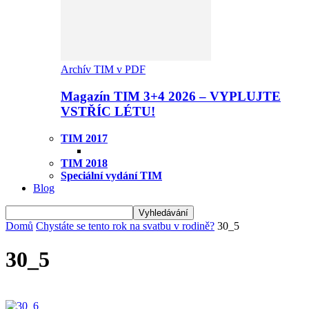
Archív TIM v PDF
Magazín TIM 3+4 2026 – VYPLUJTE
VSTŘÍC LÉTU!
TIM 2017
TIM 2018
Speciální vydání TIM
Blog
Domů
Chystáte se tento rok na svatbu v rodině?
30_5
30_5