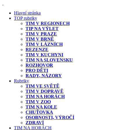
Hlavní stránka
TOP rubriky
TIM V REGIONECH
TIP NA VÝLET
TIM V PRAZE
TIM V BRNĚ
TIM V LÁZNÍCH
REZENZE
TIM V KUCHYNI
TIM NA SLOVENSKU
ROZHOVOR
PRO DĚTI
RADY, NÁZORY
Rubriky
TIM VE SVĚTĚ
TIM V DOPRAVĚ
TIM NA HORÁCH
TIM V ZOO
TIM NA KOLE
CHUŤOVKA
OSOBNOSTI, VÝROČÍ
ZDRAVÍ
TIM NA HORÁCH