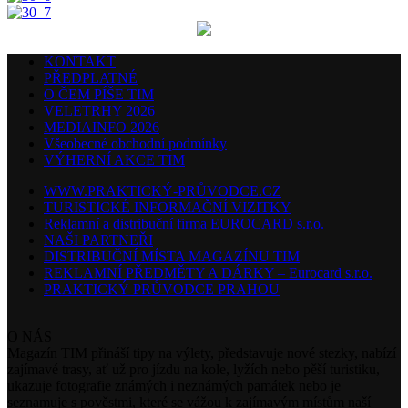
KONTAKT
PŘEDPLATNÉ
O ČEM PÍŠE TIM
VELETRHY 2026
MEDIAINFO 2026
Všeobecné obchodní podmínky
VÝHERNÍ AKCE TIM
WWW.PRAKTICKÝ-PRŮVODCE.CZ
TURISTICKÉ INFORMAČNÍ VIZITKY
Reklamní a distribuční firma EUROCARD s.r.o.
NAŠI PARTNEŘI
DISTRIBUČNÍ MÍSTA MAGAZÍNU TIM
REKLAMNÍ PŘEDMĚTY A DÁRKY – Eurocard s.r.o.
PRAKTICKÝ PRŮVODCE PRAHOU
O NÁS
Magazín TIM přináší tipy na výlety, představuje nové stezky, nabízí
zajímavé trasy, ať už pro jízdu na kole, lyžích nebo pěší turistiku,
ukazuje fotografie známých i neznámých památek nebo je
seznamuje s pověstmi, které se vážou k zajímavým místům naší