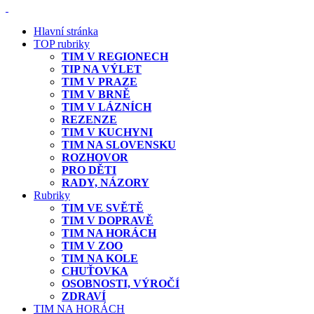
Hlavní stránka
TOP rubriky
TIM V REGIONECH
TIP NA VÝLET
TIM V PRAZE
TIM V BRNĚ
TIM V LÁZNÍCH
REZENZE
TIM V KUCHYNI
TIM NA SLOVENSKU
ROZHOVOR
PRO DĚTI
RADY, NÁZORY
Rubriky
TIM VE SVĚTĚ
TIM V DOPRAVĚ
TIM NA HORÁCH
TIM V ZOO
TIM NA KOLE
CHUŤOVKA
OSOBNOSTI, VÝROČÍ
ZDRAVÍ
TIM NA HORÁCH