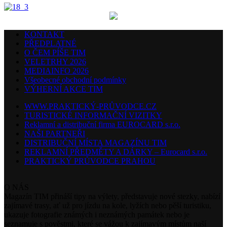
KONTAKT
PŘEDPLATNÉ
O ČEM PÍŠE TIM
VELETRHY 2026
MEDIAINFO 2026
Všeobecné obchodní podmínky
VÝHERNÍ AKCE TIM
WWW.PRAKTICKÝ-PRŮVODCE.CZ
TURISTICKÉ INFORMAČNÍ VIZITKY
Reklamní a distribuční firma EUROCARD s.r.o.
NAŠI PARTNEŘI
DISTRIBUČNÍ MÍSTA MAGAZÍNU TIM
REKLAMNÍ PŘEDMĚTY A DÁRKY – Eurocard s.r.o.
PRAKTICKÝ PRŮVODCE PRAHOU
O NÁS
Magazín TIM přináší tipy na výlety, představuje nové stezky, nabízí
zajímavé trasy, ať už pro jízdu na kole, lyžích nebo pěší turistiku,
ukazuje fotografie známých i neznámých památek nebo je
seznamuje s pověstmi, které se vážou k zajímavým místům naší