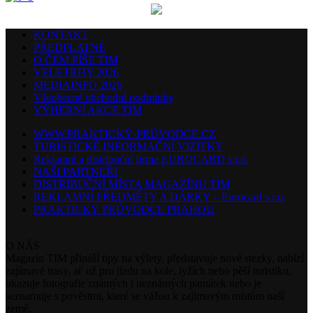
KONTAKT
PŘEDPLATNÉ
O ČEM PÍŠE TIM
VELETRHY 2026
MEDIAINFO 2026
Všeobecné obchodní podmínky
VÝHERNÍ AKCE TIM
WWW.PRAKTICKÝ-PRŮVODCE.CZ
TURISTICKÉ INFORMAČNÍ VIZITKY
Reklamní a distribuční firma EUROCARD s.r.o.
NAŠI PARTNEŘI
DISTRIBUČNÍ MÍSTA MAGAZÍNU TIM
REKLAMNÍ PŘEDMĚTY A DÁRKY – Eurocard s.r.o.
PRAKTICKÝ PRŮVODCE PRAHOU
O NÁS
Magazín TIM přináší tipy na výlety, představuje nové stezky, nabízí
zajímavé trasy, ať už pro jízdu na kole, lyžích nebo pěší turistiku,
ukazuje fotografie známých i neznámých památek nebo je
seznamuje s pověstmi, které se vážou k zajímavým místům naší
země.