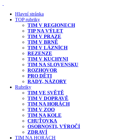
Hlavní stránka
TOP rubriky
TIM V REGIONECH
TIP NA VÝLET
TIM V PRAZE
TIM V BRNĚ
TIM V LÁZNÍCH
REZENZE
TIM V KUCHYNI
TIM NA SLOVENSKU
ROZHOVOR
PRO DĚTI
RADY, NÁZORY
Rubriky
TIM VE SVĚTĚ
TIM V DOPRAVĚ
TIM NA HORÁCH
TIM V ZOO
TIM NA KOLE
CHUŤOVKA
OSOBNOSTI, VÝROČÍ
ZDRAVÍ
TIM NA HORÁCH