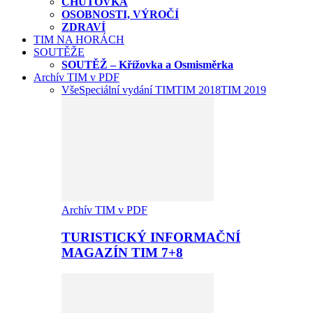
CHUŤOVKA
OSOBNOSTI, VÝROČÍ
ZDRAVÍ
TIM NA HORÁCH
SOUTĚŽE
SOUTĚŽ – Křížovka a Osmisměrka
Archív TIM v PDF
Vše
Speciální vydání TIM
TIM 2018
TIM 2019
Archív TIM v PDF
TURISTICKÝ INFORMAČNÍ
MAGAZÍN TIM 7+8