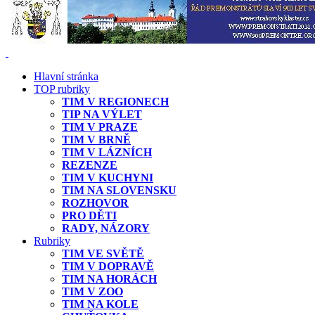
Hlavní stránka
TOP rubriky
TIM V REGIONECH
TIP NA VÝLET
TIM V PRAZE
TIM V BRNĚ
TIM V LÁZNÍCH
REZENZE
TIM V KUCHYNI
TIM NA SLOVENSKU
ROZHOVOR
PRO DĚTI
RADY, NÁZORY
Rubriky
TIM VE SVĚTĚ
TIM V DOPRAVĚ
TIM NA HORÁCH
TIM V ZOO
TIM NA KOLE