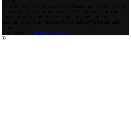
O NÁS
Magazín TIM přináší tipy na výlety, představuje nové stezky, nabízí
zajímavé trasy, ať už pro jízdu na kole, lyžích nebo pěší turistiku,
ukazuje fotografie známých i neznámých památek nebo je
seznamuje s pověstmi, které se vážou k zajímavým místům naší
země.
Kontaktujte nás:
info@czech-tim.cz
©