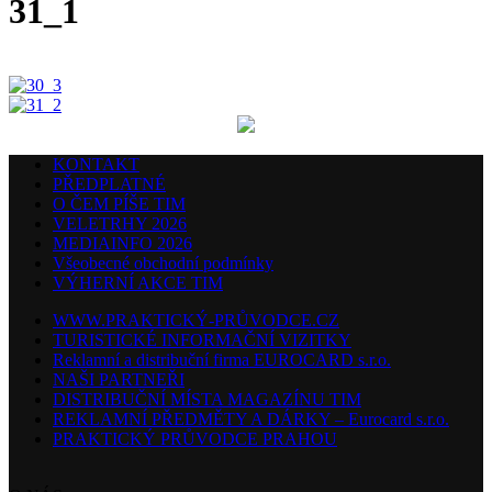
31_1
KONTAKT
PŘEDPLATNÉ
O ČEM PÍŠE TIM
VELETRHY 2026
MEDIAINFO 2026
Všeobecné obchodní podmínky
VÝHERNÍ AKCE TIM
WWW.PRAKTICKÝ-PRŮVODCE.CZ
TURISTICKÉ INFORMAČNÍ VIZITKY
Reklamní a distribuční firma EUROCARD s.r.o.
NAŠI PARTNEŘI
DISTRIBUČNÍ MÍSTA MAGAZÍNU TIM
REKLAMNÍ PŘEDMĚTY A DÁRKY – Eurocard s.r.o.
PRAKTICKÝ PRŮVODCE PRAHOU