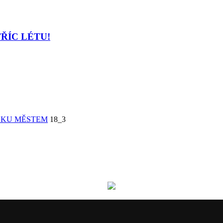
TŘÍC LÉTU!
ZKU MĚSTEM
18_3