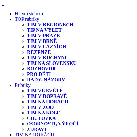
Hlavní stránka
TOP rubriky
TIM V REGIONECH
TIP NA VÝLET
TIM V PRAZE
TIM V BRNĚ
TIM V LÁZNÍCH
REZENZE
TIM V KUCHYNI
TIM NA SLOVENSKU
ROZHOVOR
PRO DĚTI
RADY, NÁZORY
Rubriky
TIM VE SVĚTĚ
TIM V DOPRAVĚ
TIM NA HORÁCH
TIM V ZOO
TIM NA KOLE
CHUŤOVKA
OSOBNOSTI, VÝROČÍ
ZDRAVÍ
TIM NA HORÁCH