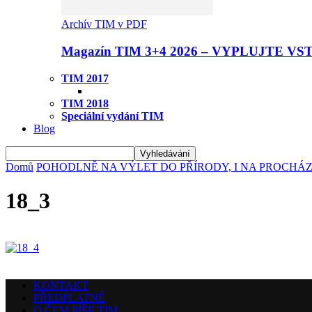
Archív TIM v PDF
Magazín TIM 3+4 2026 – VYPLUJTE VS
TIM 2017
TIM 2018
Speciální vydání TIM
Blog
Domů
POHODLNĚ NA VÝLET DO PŘÍRODY, I NA PROCHÁ
18_3
KONTAKT
PŘEDPLATNÉ
O ČEM PÍŠE TIM