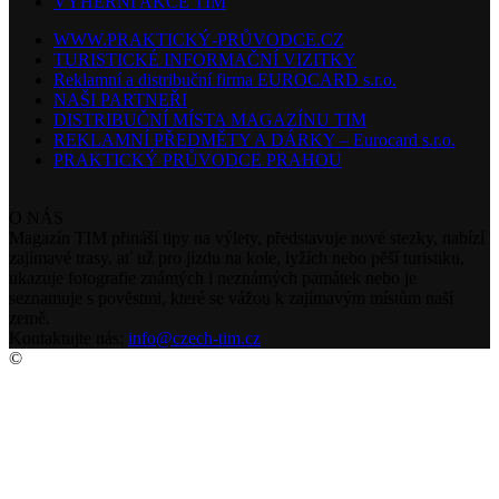
VÝHERNÍ AKCE TIM
WWW.PRAKTICKÝ-PRŮVODCE.CZ
TURISTICKÉ INFORMAČNÍ VIZITKY
Reklamní a distribuční firma EUROCARD s.r.o.
NAŠI PARTNEŘI
DISTRIBUČNÍ MÍSTA MAGAZÍNU TIM
REKLAMNÍ PŘEDMĚTY A DÁRKY – Eurocard s.r.o.
PRAKTICKÝ PRŮVODCE PRAHOU
O NÁS
Magazín TIM přináší tipy na výlety, představuje nové stezky, nabízí
zajímavé trasy, ať už pro jízdu na kole, lyžích nebo pěší turistiku,
ukazuje fotografie známých i neznámých památek nebo je
seznamuje s pověstmi, které se vážou k zajímavým místům naší
země.
Kontaktujte nás:
info@czech-tim.cz
©