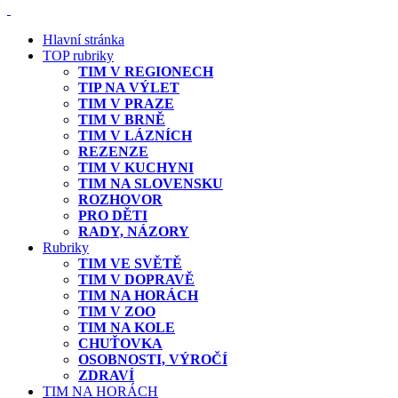
Hlavní stránka
TOP rubriky
TIM V REGIONECH
TIP NA VÝLET
TIM V PRAZE
TIM V BRNĚ
TIM V LÁZNÍCH
REZENZE
TIM V KUCHYNI
TIM NA SLOVENSKU
ROZHOVOR
PRO DĚTI
RADY, NÁZORY
Rubriky
TIM VE SVĚTĚ
TIM V DOPRAVĚ
TIM NA HORÁCH
TIM V ZOO
TIM NA KOLE
CHUŤOVKA
OSOBNOSTI, VÝROČÍ
ZDRAVÍ
TIM NA HORÁCH