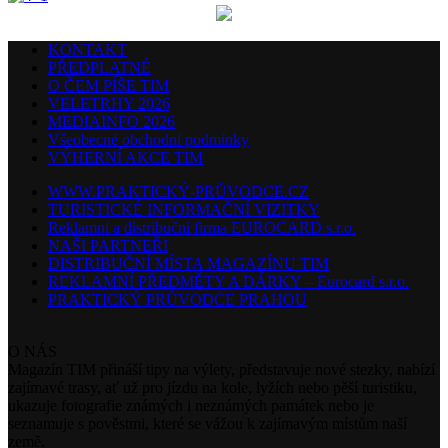
KONTAKT
PŘEDPLATNÉ
O ČEM PÍŠE TIM
VELETRHY 2026
MEDIAINFO 2026
Všeobecné obchodní podmínky
VÝHERNÍ AKCE TIM
WWW.PRAKTICKÝ-PRŮVODCE.CZ
TURISTICKÉ INFORMAČNÍ VIZITKY
Reklamní a distribuční firma EUROCARD s.r.o.
NAŠI PARTNEŘI
DISTRIBUČNÍ MÍSTA MAGAZÍNU TIM
REKLAMNÍ PŘEDMĚTY A DÁRKY – Eurocard s.r.o.
PRAKTICKÝ PRŮVODCE PRAHOU
O NÁS
Magazín TIM přináší tipy na výlety, představuje nové stezky, nabízí
zajímavé trasy, ať už pro jízdu na kole, lyžích nebo pěší turistiku,
ukazuje fotografie známých i neznámých památek nebo je
seznamuje s pověstmi, které se vážou k zajímavým místům naší
země.