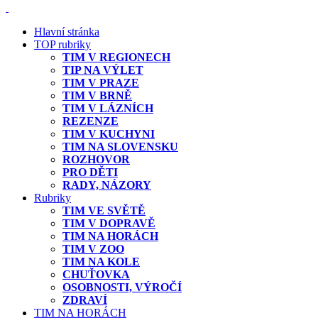
Hlavní stránka
TOP rubriky
TIM V REGIONECH
TIP NA VÝLET
TIM V PRAZE
TIM V BRNĚ
TIM V LÁZNÍCH
REZENZE
TIM V KUCHYNI
TIM NA SLOVENSKU
ROZHOVOR
PRO DĚTI
RADY, NÁZORY
Rubriky
TIM VE SVĚTĚ
TIM V DOPRAVĚ
TIM NA HORÁCH
TIM V ZOO
TIM NA KOLE
CHUŤOVKA
OSOBNOSTI, VÝROČÍ
ZDRAVÍ
TIM NA HORÁCH