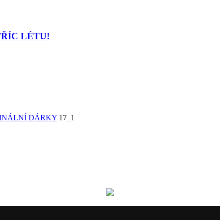
TŘÍC LÉTU!
GINÁLNÍ DÁRKY
17_1