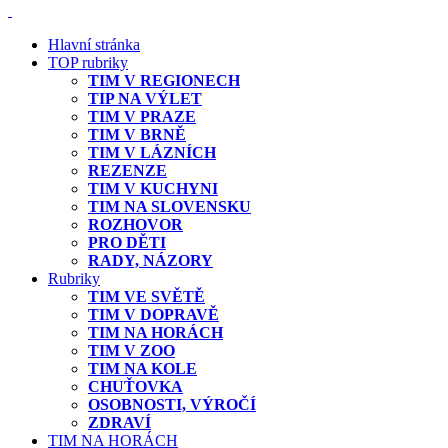
Hlavní stránka
TOP rubriky
TIM V REGIONECH
TIP NA VÝLET
TIM V PRAZE
TIM V BRNĚ
TIM V LÁZNÍCH
REZENZE
TIM V KUCHYNI
TIM NA SLOVENSKU
ROZHOVOR
PRO DĚTI
RADY, NÁZORY
Rubriky
TIM VE SVĚTĚ
TIM V DOPRAVĚ
TIM NA HORÁCH
TIM V ZOO
TIM NA KOLE
CHUŤOVKA
OSOBNOSTI, VÝROČÍ
ZDRAVÍ
TIM NA HORÁCH