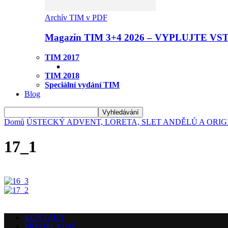
Archív TIM v PDF
Magazín TIM 3+4 2026 – VYPLUJTE VS
TIM 2017
TIM 2018
Speciální vydání TIM
Blog
Domů
ÚSTECKÝ ADVENT, LORETA, SLET ANDĚLŮ A ORI
17_1
KONTAKT
PŘEDPLATNÉ