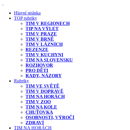
Hlavní stránka
TOP rubriky
TIM V REGIONECH
TIP NA VÝLET
TIM V PRAZE
TIM V BRNĚ
TIM V LÁZNÍCH
REZENZE
TIM V KUCHYNI
TIM NA SLOVENSKU
ROZHOVOR
PRO DĚTI
RADY, NÁZORY
Rubriky
TIM VE SVĚTĚ
TIM V DOPRAVĚ
TIM NA HORÁCH
TIM V ZOO
TIM NA KOLE
CHUŤOVKA
OSOBNOSTI, VÝROČÍ
ZDRAVÍ
TIM NA HORÁCH