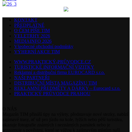
KONTAKT
PŘEDPLATNÉ
O ČEM PÍŠE TIM
VELETRHY 2026
MEDIAINFO 2026
Všeobecné obchodní podmínky
VÝHERNÍ AKCE TIM
WWW.PRAKTICKÝ-PRŮVODCE.CZ
TURISTICKÉ INFORMAČNÍ VIZITKY
Reklamní a distribuční firma EUROCARD s.r.o.
NAŠI PARTNEŘI
DISTRIBUČNÍ MÍSTA MAGAZÍNU TIM
REKLAMNÍ PŘEDMĚTY A DÁRKY – Eurocard s.r.o.
PRAKTICKÝ PRŮVODCE PRAHOU
O NÁS
Magazín TIM přináší tipy na výlety, představuje nové stezky, nabízí
zajímavé trasy, ať už pro jízdu na kole, lyžích nebo pěší turistiku,
ukazuje fotografie známých i neznámých památek nebo je
seznamuje s pověstmi, které se vážou k zajímavým místům naší