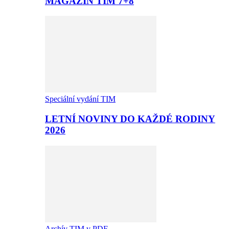
MAGAZÍN TIM 7+8
Speciální vydání TIM
LETNÍ NOVINY DO KAŽDÉ RODINY
2026
Archív TIM v PDF