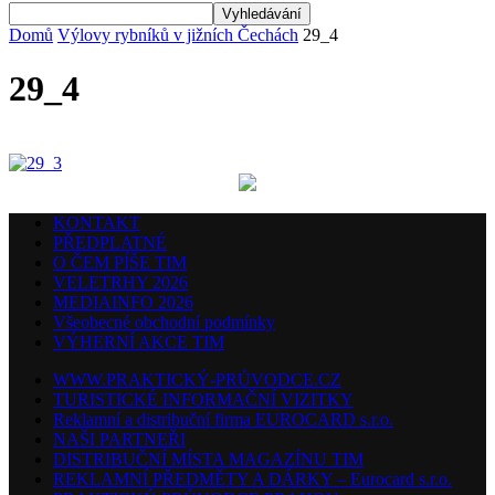
Domů
Výlovy rybníků v jižních Čechách
29_4
29_4
KONTAKT
PŘEDPLATNÉ
O ČEM PÍŠE TIM
VELETRHY 2026
MEDIAINFO 2026
Všeobecné obchodní podmínky
VÝHERNÍ AKCE TIM
WWW.PRAKTICKÝ-PRŮVODCE.CZ
TURISTICKÉ INFORMAČNÍ VIZITKY
Reklamní a distribuční firma EUROCARD s.r.o.
NAŠI PARTNEŘI
DISTRIBUČNÍ MÍSTA MAGAZÍNU TIM
REKLAMNÍ PŘEDMĚTY A DÁRKY – Eurocard s.r.o.