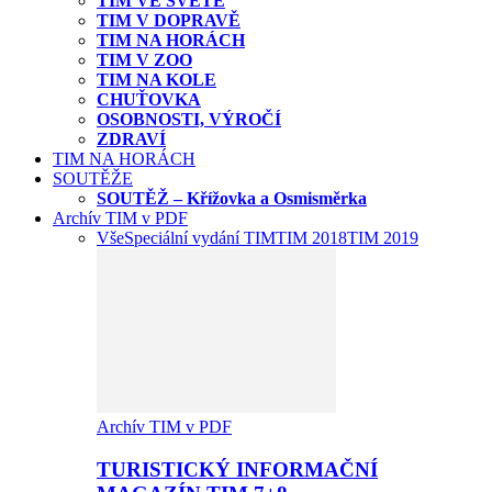
TIM VE SVĚTĚ
TIM V DOPRAVĚ
TIM NA HORÁCH
TIM V ZOO
TIM NA KOLE
CHUŤOVKA
OSOBNOSTI, VÝROČÍ
ZDRAVÍ
TIM NA HORÁCH
SOUTĚŽE
SOUTĚŽ – Křížovka a Osmisměrka
Archív TIM v PDF
Vše
Speciální vydání TIM
TIM 2018
TIM 2019
Archív TIM v PDF
TURISTICKÝ INFORMAČNÍ