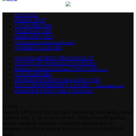
KONTAKT
PŘEDPLATNÉ
O ČEM PÍŠE TIM
VELETRHY 2026
MEDIAINFO 2026
Všeobecné obchodní podmínky
VÝHERNÍ AKCE TIM
WWW.PRAKTICKÝ-PRŮVODCE.CZ
TURISTICKÉ INFORMAČNÍ VIZITKY
Reklamní a distribuční firma EUROCARD s.r.o.
NAŠI PARTNEŘI
DISTRIBUČNÍ MÍSTA MAGAZÍNU TIM
REKLAMNÍ PŘEDMĚTY A DÁRKY – Eurocard s.r.o.
PRAKTICKÝ PRŮVODCE PRAHOU
O NÁS
Magazín TIM přináší tipy na výlety, představuje nové stezky, nabízí
zajímavé trasy, ať už pro jízdu na kole, lyžích nebo pěší turistiku,
ukazuje fotografie známých i neznámých památek nebo je
seznamuje s pověstmi, které se vážou k zajímavým místům naší
země.