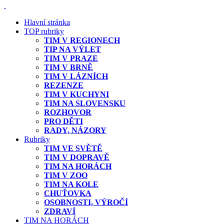
Hlavní stránka
TOP rubriky
TIM V REGIONECH
TIP NA VÝLET
TIM V PRAZE
TIM V BRNĚ
TIM V LÁZNÍCH
REZENZE
TIM V KUCHYNI
TIM NA SLOVENSKU
ROZHOVOR
PRO DĚTI
RADY, NÁZORY
Rubriky
TIM VE SVĚTĚ
TIM V DOPRAVĚ
TIM NA HORÁCH
TIM V ZOO
TIM NA KOLE
CHUŤOVKA
OSOBNOSTI, VÝROČÍ
ZDRAVÍ
TIM NA HORÁCH