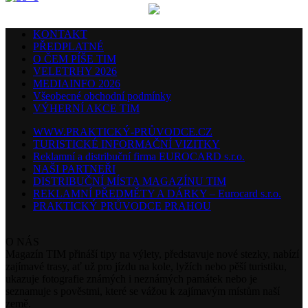
KONTAKT
PŘEDPLATNÉ
O ČEM PÍŠE TIM
VELETRHY 2026
MEDIAINFO 2026
Všeobecné obchodní podmínky
VÝHERNÍ AKCE TIM
WWW.PRAKTICKÝ-PRŮVODCE.CZ
TURISTICKÉ INFORMAČNÍ VIZITKY
Reklamní a distribuční firma EUROCARD s.r.o.
NAŠI PARTNEŘI
DISTRIBUČNÍ MÍSTA MAGAZÍNU TIM
REKLAMNÍ PŘEDMĚTY A DÁRKY – Eurocard s.r.o.
PRAKTICKÝ PRŮVODCE PRAHOU
O NÁS
Magazín TIM přináší tipy na výlety, představuje nové stezky, nabízí
zajímavé trasy, ať už pro jízdu na kole, lyžích nebo pěší turistiku,
ukazuje fotografie známých i neznámých památek nebo je
seznamuje s pověstmi, které se vážou k zajímavým místům naší
země.