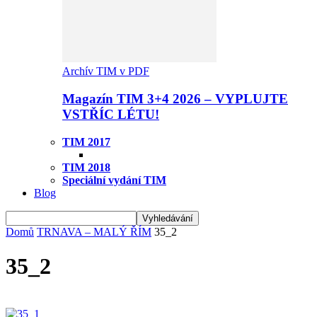
Archív TIM v PDF
Magazín TIM 3+4 2026 – VYPLUJTE
VSTŘÍC LÉTU!
TIM 2017
TIM 2018
Speciální vydání TIM
Blog
Domů
TRNAVA – MALÝ ŘÍM
35_2
35_2