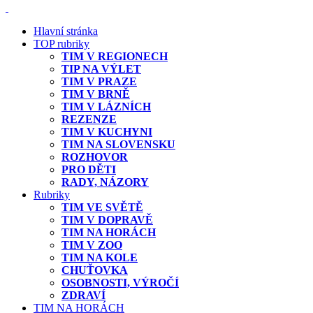
Hlavní stránka
TOP rubriky
TIM V REGIONECH
TIP NA VÝLET
TIM V PRAZE
TIM V BRNĚ
TIM V LÁZNÍCH
REZENZE
TIM V KUCHYNI
TIM NA SLOVENSKU
ROZHOVOR
PRO DĚTI
RADY, NÁZORY
Rubriky
TIM VE SVĚTĚ
TIM V DOPRAVĚ
TIM NA HORÁCH
TIM V ZOO
TIM NA KOLE
CHUŤOVKA
OSOBNOSTI, VÝROČÍ
ZDRAVÍ
TIM NA HORÁCH