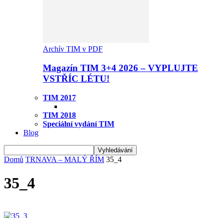
Archív TIM v PDF
Magazín TIM 3+4 2026 – VYPLUJTE
VSTŘÍC LÉTU!
TIM 2017
TIM 2018
Speciální vydání TIM
Blog
Domů
TRNAVA – MALÝ ŘÍM
35_4
35_4