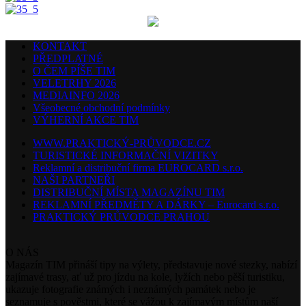
KONTAKT
PŘEDPLATNÉ
O ČEM PÍŠE TIM
VELETRHY 2026
MEDIAINFO 2026
Všeobecné obchodní podmínky
VÝHERNÍ AKCE TIM
WWW.PRAKTICKÝ-PRŮVODCE.CZ
TURISTICKÉ INFORMAČNÍ VIZITKY
Reklamní a distribuční firma EUROCARD s.r.o.
NAŠI PARTNEŘI
DISTRIBUČNÍ MÍSTA MAGAZÍNU TIM
REKLAMNÍ PŘEDMĚTY A DÁRKY – Eurocard s.r.o.
PRAKTICKÝ PRŮVODCE PRAHOU
O NÁS
Magazín TIM přináší tipy na výlety, představuje nové stezky, nabízí
zajímavé trasy, ať už pro jízdu na kole, lyžích nebo pěší turistiku,
ukazuje fotografie známých i neznámých památek nebo je
seznamuje s pověstmi, které se vážou k zajímavým místům naší