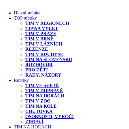
Hlavní stránka
TOP rubriky
TIM V REGIONECH
TIP NA VÝLET
TIM V PRAZE
TIM V BRNĚ
TIM V LÁZNÍCH
REZENZE
TIM V KUCHYNI
TIM NA SLOVENSKU
ROZHOVOR
PRO DĚTI
RADY, NÁZORY
Rubriky
TIM VE SVĚTĚ
TIM V DOPRAVĚ
TIM NA HORÁCH
TIM V ZOO
TIM NA KOLE
CHUŤOVKA
OSOBNOSTI, VÝROČÍ
ZDRAVÍ
TIM NA HORÁCH