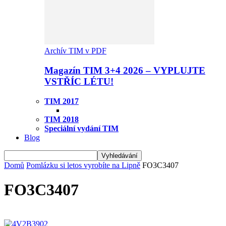
Archív TIM v PDF
Magazín TIM 3+4 2026 – VYPLUJTE
VSTŘÍC LÉTU!
TIM 2017
TIM 2018
Speciální vydání TIM
Blog
Domů
Pomlázku si letos vyrobíte na Lipně
FO3C3407
FO3C3407