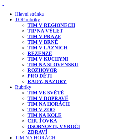
Hlavní stránka
TOP rubriky
TIM V REGIONECH
TIP NA VÝLET
TIM V PRAZE
TIM V BRNĚ
TIM V LÁZNÍCH
REZENZE
TIM V KUCHYNI
TIM NA SLOVENSKU
ROZHOVOR
PRO DĚTI
RADY, NÁZORY
Rubriky
TIM VE SVĚTĚ
TIM V DOPRAVĚ
TIM NA HORÁCH
TIM V ZOO
TIM NA KOLE
CHUŤOVKA
OSOBNOSTI, VÝROČÍ
ZDRAVÍ
TIM NA HORÁCH