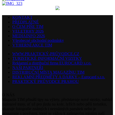
KONTAKT
PŘEDPLATNÉ
O ČEM PÍŠE TIM
VELETRHY 2026
MEDIAINFO 2026
Všeobecné obchodní podmínky
VÝHERNÍ AKCE TIM
WWW.PRAKTICKÝ-PRŮVODCE.CZ
TURISTICKÉ INFORMAČNÍ VIZITKY
Reklamní a distribuční firma EUROCARD s.r.o.
NAŠI PARTNEŘI
DISTRIBUČNÍ MÍSTA MAGAZÍNU TIM
REKLAMNÍ PŘEDMĚTY A DÁRKY – Eurocard s.r.o.
PRAKTICKÝ PRŮVODCE PRAHOU
O NÁS
Magazín TIM přináší tipy na výlety, představuje nové stezky, nabízí
zajímavé trasy, ať už pro jízdu na kole, lyžích nebo pěší turistiku,
ukazuje fotografie známých i neznámých památek nebo je
seznamuje s pověstmi, které se vážou k zajímavým místům naší