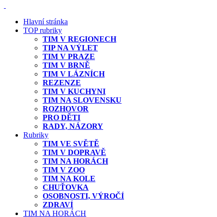
Hlavní stránka
TOP rubriky
TIM V REGIONECH
TIP NA VÝLET
TIM V PRAZE
TIM V BRNĚ
TIM V LÁZNÍCH
REZENZE
TIM V KUCHYNI
TIM NA SLOVENSKU
ROZHOVOR
PRO DĚTI
RADY, NÁZORY
Rubriky
TIM VE SVĚTĚ
TIM V DOPRAVĚ
TIM NA HORÁCH
TIM V ZOO
TIM NA KOLE
CHUŤOVKA
OSOBNOSTI, VÝROČÍ
ZDRAVÍ
TIM NA HORÁCH