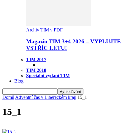
Archív TIM v PDF
Magazín TIM 3+4 2026 – VYPLUJTE
VSTŘÍC LÉTU!
TIM 2017
TIM 2018
Speciální vydání TIM
Blog
Domů
Adventní čas v Libereckém kraji
15_1
15_1