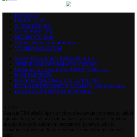
KONTAKT
PŘEDPLATNÉ
O ČEM PÍŠE TIM
VELETRHY 2026
MEDIAINFO 2026
Všeobecné obchodní podmínky
VÝHERNÍ AKCE TIM
WWW.PRAKTICKÝ-PRŮVODCE.CZ
TURISTICKÉ INFORMAČNÍ VIZITKY
Reklamní a distribuční firma EUROCARD s.r.o.
NAŠI PARTNEŘI
DISTRIBUČNÍ MÍSTA MAGAZÍNU TIM
REKLAMNÍ PŘEDMĚTY A DÁRKY – Eurocard s.r.o.
PRAKTICKÝ PRŮVODCE PRAHOU
O NÁS
Magazín TIM přináší tipy na výlety, představuje nové stezky, nabízí
zajímavé trasy, ať už pro jízdu na kole, lyžích nebo pěší turistiku,
ukazuje fotografie známých i neznámých památek nebo je
seznamuje s pověstmi, které se vážou k zajímavým místům naší
země.