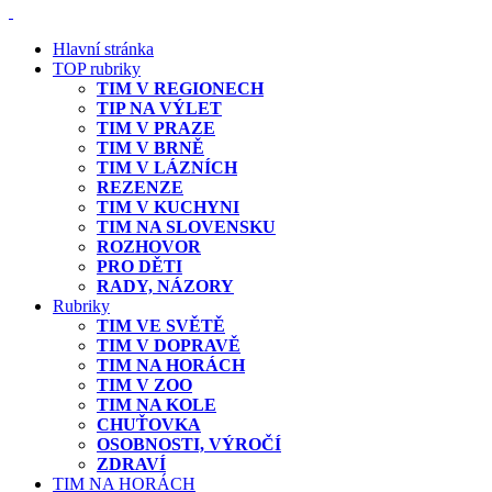
Hlavní stránka
TOP rubriky
TIM V REGIONECH
TIP NA VÝLET
TIM V PRAZE
TIM V BRNĚ
TIM V LÁZNÍCH
REZENZE
TIM V KUCHYNI
TIM NA SLOVENSKU
ROZHOVOR
PRO DĚTI
RADY, NÁZORY
Rubriky
TIM VE SVĚTĚ
TIM V DOPRAVĚ
TIM NA HORÁCH
TIM V ZOO
TIM NA KOLE
CHUŤOVKA
OSOBNOSTI, VÝROČÍ
ZDRAVÍ
TIM NA HORÁCH