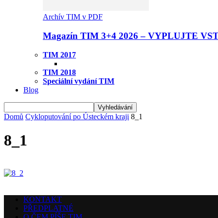
Archív TIM v PDF
Magazín TIM 3+4 2026 – VYPLUJTE VS
TIM 2017
TIM 2018
Speciální vydání TIM
Blog
Domů
Cykloputování po Ústeckém kraji
8_1
8_1
KONTAKT
PŘEDPLATNÉ
O ČEM PÍŠE TIM