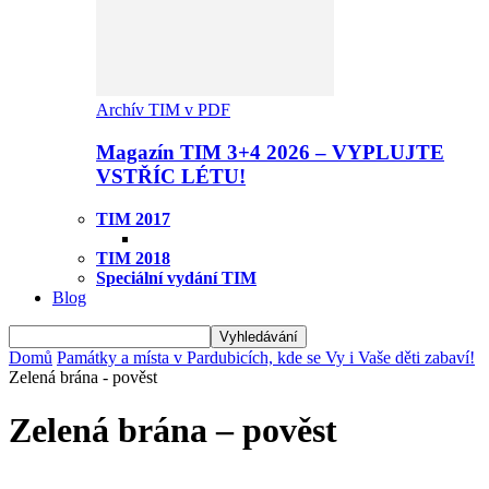
Archív TIM v PDF
Magazín TIM 3+4 2026 – VYPLUJTE
VSTŘÍC LÉTU!
TIM 2017
TIM 2018
Speciální vydání TIM
Blog
Domů
Památky a místa v Pardubicích, kde se Vy i Vaše děti zabaví!
Zelená brána - pověst
Zelená brána – pověst