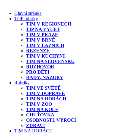
Hlavní stránka
TOP rubriky
TIM V REGIONECH
TIP NA VÝLET
TIM V PRAZE
TIM V BRNĚ
TIM V LÁZNÍCH
REZENZE
TIM V KUCHYNI
TIM NA SLOVENSKU
ROZHOVOR
PRO DĚTI
RADY, NÁZORY
Rubriky
TIM VE SVĚTĚ
TIM V DOPRAVĚ
TIM NA HORÁCH
TIM V ZOO
TIM NA KOLE
CHUŤOVKA
OSOBNOSTI, VÝROČÍ
ZDRAVÍ
TIM NA HORÁCH