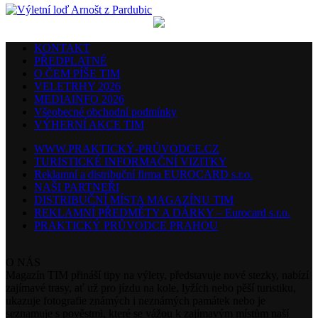
KONTAKT
PŘEDPLATNÉ
O ČEM PÍŠE TIM
VELETRHY 2026
MEDIAINFO 2026
Všeobecné obchodní podmínky
VÝHERNÍ AKCE TIM
WWW.PRAKTICKÝ-PRŮVODCE.CZ
TURISTICKÉ INFORMAČNÍ VIZITKY
Reklamní a distribuční firma EUROCARD s.r.o.
NAŠI PARTNEŘI
DISTRIBUČNÍ MÍSTA MAGAZÍNU TIM
REKLAMNÍ PŘEDMĚTY A DÁRKY – Eurocard s.r.o.
PRAKTICKÝ PRŮVODCE PRAHOU
O NÁS
Magazín TIM přináší tipy na výlety, představuje nové stezky, nabízí
zajímavé trasy, ať už pro jízdu na kole, lyžích nebo pěší turistiku,
ukazuje fotografie známých i neznámých památek nebo je
seznamuje s pověstmi, které se vážou k zajímavým místům naší