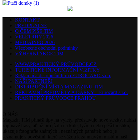
KONTAKT
PŘEDPLATNÉ
O ČEM PÍŠE TIM
VELETRHY 2026
MEDIAINFO 2026
Všeobecné obchodní podmínky
VÝHERNÍ AKCE TIM
WWW.PRAKTICKÝ-PRŮVODCE.CZ
TURISTICKÉ INFORMAČNÍ VIZITKY
Reklamní a distribuční firma EUROCARD s.r.o.
NAŠI PARTNEŘI
DISTRIBUČNÍ MÍSTA MAGAZÍNU TIM
REKLAMNÍ PŘEDMĚTY A DÁRKY – Eurocard s.r.o.
PRAKTICKÝ PRŮVODCE PRAHOU
O NÁS
Magazín TIM přináší tipy na výlety, představuje nové stezky, nabízí
zajímavé trasy, ať už pro jízdu na kole, lyžích nebo pěší turistiku,
ukazuje fotografie známých i neznámých památek nebo je
seznamuje s pověstmi, které se vážou k zajímavým místům naší