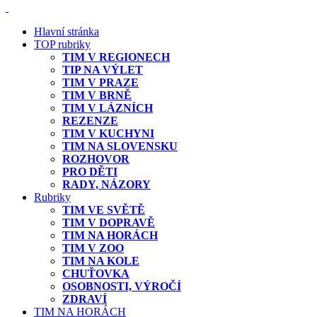
Hlavní stránka
TOP rubriky
TIM V REGIONECH
TIP NA VÝLET
TIM V PRAZE
TIM V BRNĚ
TIM V LÁZNÍCH
REZENZE
TIM V KUCHYNI
TIM NA SLOVENSKU
ROZHOVOR
PRO DĚTI
RADY, NÁZORY
Rubriky
TIM VE SVĚTĚ
TIM V DOPRAVĚ
TIM NA HORÁCH
TIM V ZOO
TIM NA KOLE
CHUŤOVKA
OSOBNOSTI, VÝROČÍ
ZDRAVÍ
TIM NA HORÁCH