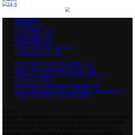
KONTAKT
PŘEDPLATNÉ
O ČEM PÍŠE TIM
VELETRHY 2026
MEDIAINFO 2026
Všeobecné obchodní podmínky
VÝHERNÍ AKCE TIM
WWW.PRAKTICKÝ-PRŮVODCE.CZ
TURISTICKÉ INFORMAČNÍ VIZITKY
Reklamní a distribuční firma EUROCARD s.r.o.
NAŠI PARTNEŘI
DISTRIBUČNÍ MÍSTA MAGAZÍNU TIM
REKLAMNÍ PŘEDMĚTY A DÁRKY – Eurocard s.r.o.
PRAKTICKÝ PRŮVODCE PRAHOU
O NÁS
Magazín TIM přináší tipy na výlety, představuje nové stezky, nabízí
zajímavé trasy, ať už pro jízdu na kole, lyžích nebo pěší turistiku,
ukazuje fotografie známých i neznámých památek nebo je
seznamuje s pověstmi, které se vážou k zajímavým místům naší