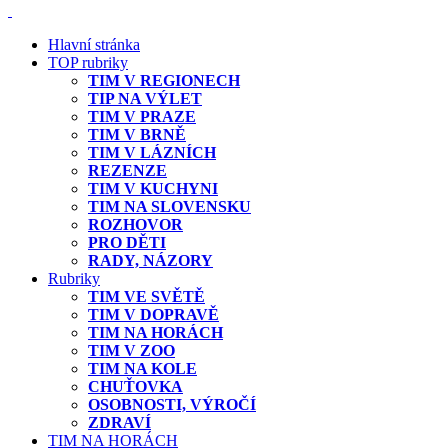
Hlavní stránka
TOP rubriky
TIM V REGIONECH
TIP NA VÝLET
TIM V PRAZE
TIM V BRNĚ
TIM V LÁZNÍCH
REZENZE
TIM V KUCHYNI
TIM NA SLOVENSKU
ROZHOVOR
PRO DĚTI
RADY, NÁZORY
Rubriky
TIM VE SVĚTĚ
TIM V DOPRAVĚ
TIM NA HORÁCH
TIM V ZOO
TIM NA KOLE
CHUŤOVKA
OSOBNOSTI, VÝROČÍ
ZDRAVÍ
TIM NA HORÁCH