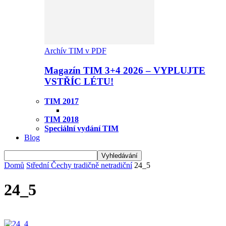
Archív TIM v PDF
Magazín TIM 3+4 2026 – VYPLUJTE
VSTŘÍC LÉTU!
TIM 2017
TIM 2018
Speciální vydání TIM
Blog
Domů
Střední Čechy tradičně netradiční
24_5
24_5