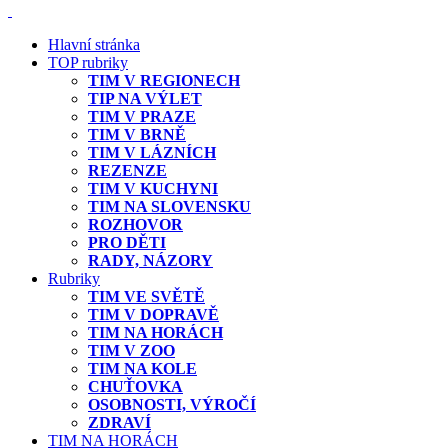
Hlavní stránka
TOP rubriky
TIM V REGIONECH
TIP NA VÝLET
TIM V PRAZE
TIM V BRNĚ
TIM V LÁZNÍCH
REZENZE
TIM V KUCHYNI
TIM NA SLOVENSKU
ROZHOVOR
PRO DĚTI
RADY, NÁZORY
Rubriky
TIM VE SVĚTĚ
TIM V DOPRAVĚ
TIM NA HORÁCH
TIM V ZOO
TIM NA KOLE
CHUŤOVKA
OSOBNOSTI, VÝROČÍ
ZDRAVÍ
TIM NA HORÁCH