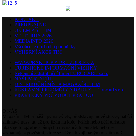
KONTAKT
PŘEDPLATNÉ
O ČEM PÍŠE TIM
VELETRHY 2026
MEDIAINFO 2026
Všeobecné obchodní podmínky
VÝHERNÍ AKCE TIM
WWW.PRAKTICKÝ-PRŮVODCE.CZ
TURISTICKÉ INFORMAČNÍ VIZITKY
Reklamní a distribuční firma EUROCARD s.r.o.
NAŠI PARTNEŘI
DISTRIBUČNÍ MÍSTA MAGAZÍNU TIM
REKLAMNÍ PŘEDMĚTY A DÁRKY – Eurocard s.r.o.
PRAKTICKÝ PRŮVODCE PRAHOU
O NÁS
Magazín TIM přináší tipy na výlety, představuje nové stezky, nabízí
zajímavé trasy, ať už pro jízdu na kole, lyžích nebo pěší turistiku,
ukazuje fotografie známých i neznámých památek nebo je
seznamuje s pověstmi, které se vážou k zajímavým místům naší