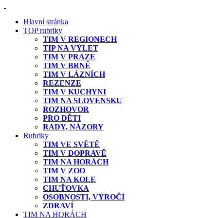
Hlavní stránka
TOP rubriky
TIM V REGIONECH
TIP NA VÝLET
TIM V PRAZE
TIM V BRNĚ
TIM V LÁZNÍCH
REZENZE
TIM V KUCHYNI
TIM NA SLOVENSKU
ROZHOVOR
PRO DĚTI
RADY, NÁZORY
Rubriky
TIM VE SVĚTĚ
TIM V DOPRAVĚ
TIM NA HORÁCH
TIM V ZOO
TIM NA KOLE
CHUŤOVKA
OSOBNOSTI, VÝROČÍ
ZDRAVÍ
TIM NA HORÁCH