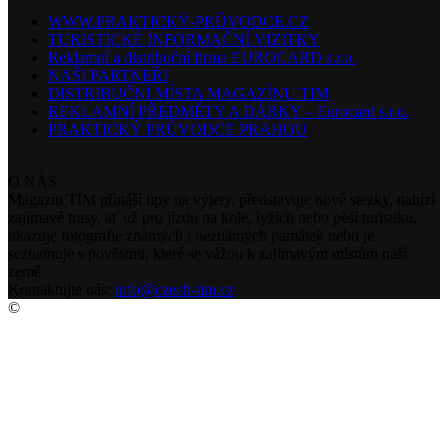
WWW.PRAKTICKÝ-PRŮVODCE.CZ
TURISTICKÉ INFORMAČNÍ VIZITKY
Reklamní a distribuční firma EUROCARD s.r.o.
NAŠI PARTNEŘI
DISTRIBUČNÍ MÍSTA MAGAZÍNU TIM
REKLAMNÍ PŘEDMĚTY A DÁRKY – Eurocard s.r.o.
PRAKTICKÝ PRŮVODCE PRAHOU
O NÁS
Magazín TIM přináší tipy na výlety, představuje nové stezky, nabízí
zajímavé trasy, ať už pro jízdu na kole, lyžích nebo pěší turistiku,
ukazuje fotografie známých i neznámých památek nebo je
seznamuje s pověstmi, které se vážou k zajímavým místům naší
země.
Kontaktujte nás:
info@czech-tim.cz
©