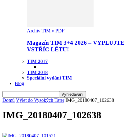
Archív TIM v PDF
Magazín TIM 3+4 2026 – VYPLUJTE
VSTŘÍC LÉTU!
TIM 2017
TIM 2018
Speciální vydání TIM
Blog
Domů
Výlet do Vysokých Tater
IMG_20180407_102638
IMG_20180407_102638