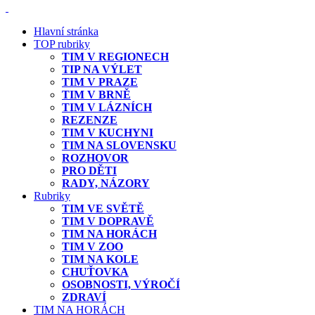
Hlavní stránka
TOP rubriky
TIM V REGIONECH
TIP NA VÝLET
TIM V PRAZE
TIM V BRNĚ
TIM V LÁZNÍCH
REZENZE
TIM V KUCHYNI
TIM NA SLOVENSKU
ROZHOVOR
PRO DĚTI
RADY, NÁZORY
Rubriky
TIM VE SVĚTĚ
TIM V DOPRAVĚ
TIM NA HORÁCH
TIM V ZOO
TIM NA KOLE
CHUŤOVKA
OSOBNOSTI, VÝROČÍ
ZDRAVÍ
TIM NA HORÁCH