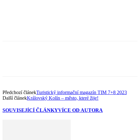
Předchozí článek
Turistický informační magazín TIM 7+8 2023
Další článek
Královský Kolín – město, které žije!
SOUVISEJÍCÍ ČLÁNKY
VÍCE OD AUTORA