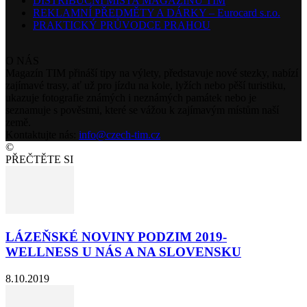
DISTRIBUČNÍ MÍSTA MAGAZÍNU TIM
REKLAMNÍ PŘEDMĚTY A DÁRKY – Eurocard s.r.o.
PRAKTICKÝ PRŮVODCE PRAHOU
O NÁS
Magazín TIM přináší tipy na výlety, představuje nové stezky, nabízí
zajímavé trasy, ať už pro jízdu na kole, lyžích nebo pěší turistiku,
ukazuje fotografie známých i neznámých památek nebo je
seznamuje s pověstmi, které se vážou k zajímavým místům naší
země.
Kontaktujte nás:
info@czech-tim.cz
©
PŘEČTĚTE SI
LÁZEŇSKÉ NOVINY PODZIM 2019-
WELLNESS U NÁS A NA SLOVENSKU
8.10.2019