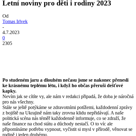
Letní noviny pro děti i rodiny 2023
Od
Tomas Irlvek
-
4.7.2023
0
2305
Po studeném jaru a dlouhém nečasu jsme se nakonec přenesli
ke krásnému teplému létu, i když ho občas přeruší dešťové
kapky.
Nevím jak se cítíte vy, ale nám v redakci připadá, že doba je náročná
pro nás všechny.
Stále se ještě potýkáme se zdravotními potížemi, každodenní zprávy
z bojiště na Ukrajině nám taky zrovna klidu nepřidávají. A naše
politická scéna nás téměř každodenně informuje, co se zdraží, že
naše finance na chod státu a důchody nestačí. O to víc ale
připomínáme potřebu vypnout, vyčistit si mysl v přírodě, věnovat se
rodině i jeden druhému.