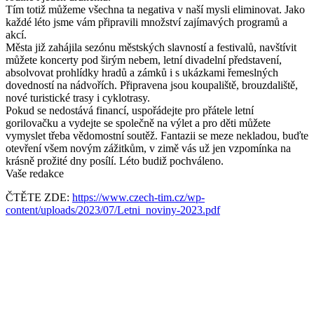
Tím totiž můžeme všechna ta negativa v naší mysli eliminovat. Jako
každé léto jsme vám připravili množství zajímavých programů a
akcí.
Města již zahájila sezónu městských slavností a festivalů, navštívit
můžete koncerty pod širým nebem, letní divadelní představení,
absolvovat prohlídky hradů a zámků i s ukázkami řemeslných
dovedností na nádvořích. Připravena jsou koupaliště, brouzdaliště,
nové turistické trasy i cyklotrasy.
Pokud se nedostává financí, uspořádejte pro přátele letní
gorilovačku a vydejte se společně na výlet a pro děti můžete
vymyslet třeba vědomostní soutěž. Fantazii se meze nekladou, buďte
otevření všem novým zážitkům, v zimě vás už jen vzpomínka na
krásně prožité dny posílí. Léto budiž pochváleno.
Vaše redakce
ČTĚTE ZDE:
https://www.czech-tim.cz/wp-
content/uploads/2023/07/Letni_noviny-2023.pdf