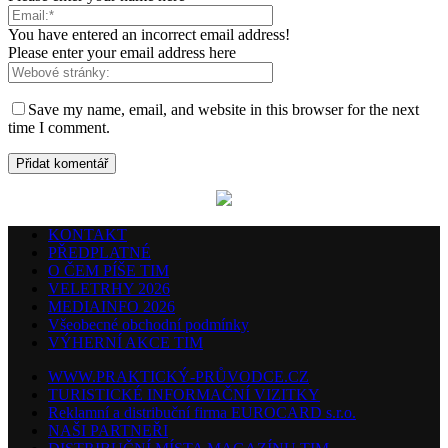
You have entered an incorrect email address!
Please enter your email address here
Save my name, email, and website in this browser for the next
time I comment.
KONTAKT
PŘEDPLATNÉ
O ČEM PÍŠE TIM
VELETRHY 2026
MEDIAINFO 2026
Všeobecné obchodní podmínky
VÝHERNÍ AKCE TIM
WWW.PRAKTICKÝ-PRŮVODCE.CZ
TURISTICKÉ INFORMAČNÍ VIZITKY
Reklamní a distribuční firma EUROCARD s.r.o.
NAŠI PARTNEŘI