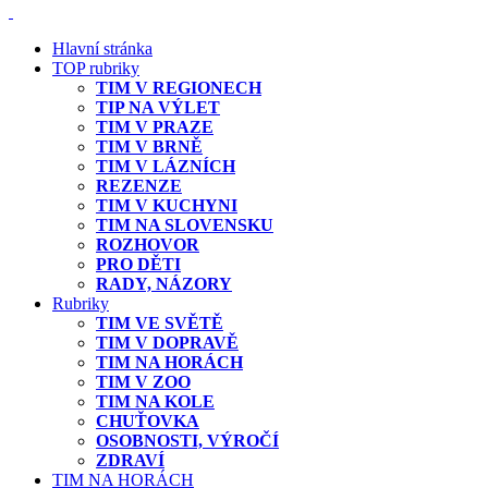
Hlavní stránka
TOP rubriky
TIM V REGIONECH
TIP NA VÝLET
TIM V PRAZE
TIM V BRNĚ
TIM V LÁZNÍCH
REZENZE
TIM V KUCHYNI
TIM NA SLOVENSKU
ROZHOVOR
PRO DĚTI
RADY, NÁZORY
Rubriky
TIM VE SVĚTĚ
TIM V DOPRAVĚ
TIM NA HORÁCH
TIM V ZOO
TIM NA KOLE
CHUŤOVKA
OSOBNOSTI, VÝROČÍ
ZDRAVÍ
TIM NA HORÁCH