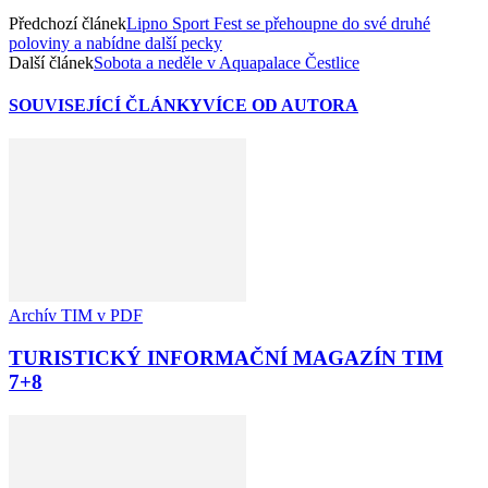
Předchozí článek
Lipno Sport Fest se přehoupne do své druhé
poloviny a nabídne další pecky
Další článek
Sobota a neděle v Aquapalace Čestlice
SOUVISEJÍCÍ ČLÁNKY
VÍCE OD AUTORA
Archív TIM v PDF
TURISTICKÝ INFORMAČNÍ MAGAZÍN TIM
7+8