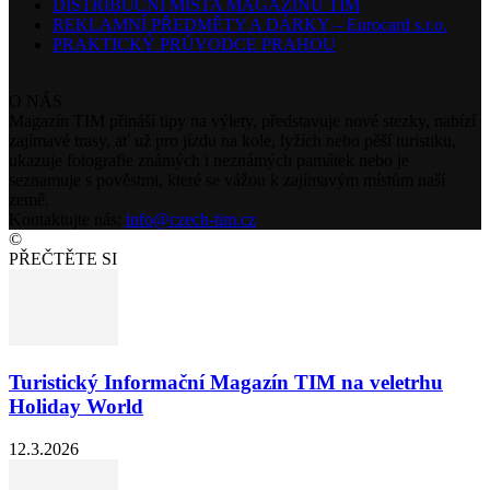
DISTRIBUČNÍ MÍSTA MAGAZÍNU TIM
REKLAMNÍ PŘEDMĚTY A DÁRKY – Eurocard s.r.o.
PRAKTICKÝ PRŮVODCE PRAHOU
O NÁS
Magazín TIM přináší tipy na výlety, představuje nové stezky, nabízí
zajímavé trasy, ať už pro jízdu na kole, lyžích nebo pěší turistiku,
ukazuje fotografie známých i neznámých památek nebo je
seznamuje s pověstmi, které se vážou k zajímavým místům naší
země.
Kontaktujte nás:
info@czech-tim.cz
©
PŘEČTĚTE SI
Turistický Informační Magazín TIM na veletrhu
Holiday World
12.3.2026