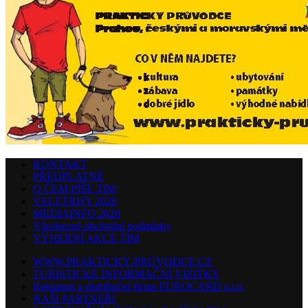
KONTAKT
PŘEDPLATNÉ
O ČEM PÍŠE TIM
VELETRHY 2026
MEDIAINFO 2026
Všeobecné obchodní podmínky
VÝHERNÍ AKCE TIM
WWW.PRAKTICKÝ-PRŮVODCE.CZ
TURISTICKÉ INFORMAČNÍ VIZITKY
Reklamní a distribuční firma EUROCARD s.r.o.
NAŠI PARTNEŘI