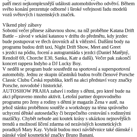
patří mezi nejkomplexnější události automobilového odvětví. Během
svého konání prezentuje odborné i široké veřejnosti řadu modelů
vozů světových i tuzemských značek.
Víkend plný zábavy
Sobotní večer přinese zábavnou show, na níž proběhne Katana Drift
Battle – závod v sekání katanou v driftu do předmětu, kdy jezdec
bude postupovat ve třech úrovních až k vítězství. Dalšími body na
programu budou drift taxi, Night Drift Show, Meet and Greet
s jezdci na pódiu, focení a autogramiáda s jezdci (Daniel Matějný,
Rendolf 69, Chorche E30, Sanka, Katr a další). Večer pak zakončí
koncert rappera Indyho a DJ Lucky Boy.
V neděli se program bude soustředit na sportovní a supersportovní
automobily. Jednu ze skupin účastníků budou tvořit členové Porsche
Classic Clubu Česká republika, kteří na akci představí vozy značky
Porsche, novodobé i historické.
AUTOSHOW PRAHA zabaví i rodiny s dětmi, pro které bude na
akci připraveno mnoho aktivit. Letošní partner doprovodného
programu pro ženy a rodiny s dětmi je magazín Žena v autě, na
jehož stánku proběhnou soutěže a workshopy na téma správného
uchycení dětské autosedačky či bezpečného cestování s rodinnými
mazlíčky. Chybět nebude ani koutek krásy s ukázkou nejnovějších
trendů a možností líčení zdarma od nezávislých kosmetických
poradkyň Mary Kay. Vyhrát budou moci návštěvnice také dámské i
pánské vůně kosmetické značky Bruno Banani.