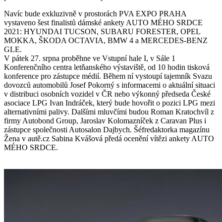
Navíc bude exkluzivně v prostorách PVA EXPO PRAHA
vystaveno šest finalistů dámské ankety AUTO MÉHO SRDCE
2021: HYUNDAI TUCSON, SUBARU FORESTER, OPEL
MOKKA, ŠKODA OCTAVIA, BMW 4 a MERCEDES-BENZ
GLE.
V pátek 27. srpna proběhne ve Vstupní hale I, v Sále 1
Konferenčního centra letňanského výstaviště, od 10 hodin tisková
konference pro zástupce médií. Během ní vystoupí tajemník Svazu
dovozců automobilů Josef Pokorný s informacemi o aktuální situaci
v distribuci osobních vozidel v ČR nebo výkonný předseda České
asociace LPG Ivan Indráček, který bude hovořit o pozici LPG mezi
alternativními palivy. Dalšími mluvčími budou Roman Kratochvíl z
firmy Autobond Group, Jaroslav Kolomazníček z Caravan Plus i
zástupce společnosti Autosalon Dajbych. Šéfredaktorka magazínu
Žena v autě.cz Sabina Kvášová předá ocenění vítězi ankety AUTO
MÉHO SRDCE.