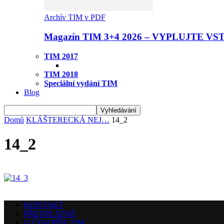
Archív TIM v PDF
Magazín TIM 3+4 2026 – VYPLUJTE VS
TIM 2017
TIM 2018
Speciální vydání TIM
Blog
Domů
KLÁŠTERECKÁ NEJ…
14_2
14_2
KONTAKT
PŘEDPLATNÉ
O ČEM PÍŠE TIM