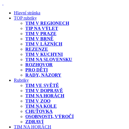
Hlavní stránka
TOP rubriky
TIM V REGIONECH
TIP NA VÝLET
TIM V PRAZE
TIM V BRNĚ
TIM V LÁZNÍCH
REZENZE
TIM V KUCHYNI
TIM NA SLOVENSKU
ROZHOVOR
PRO DĚTI
RADY, NÁZORY
Rubriky
TIM VE SVĚTĚ
TIM V DOPRAVĚ
TIM NA HORÁCH
TIM V ZOO
TIM NA KOLE
CHUŤOVKA
OSOBNOSTI, VÝROČÍ
ZDRAVÍ
TIM NA HORÁCH