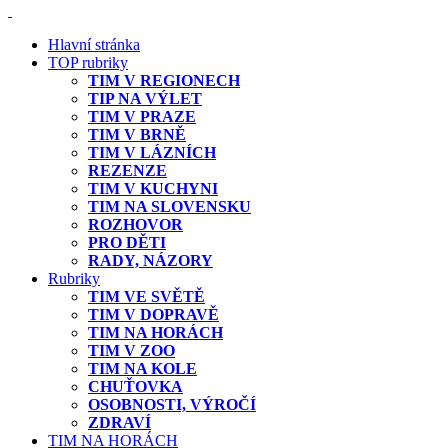
Hlavní stránka
TOP rubriky
TIM V REGIONECH
TIP NA VÝLET
TIM V PRAZE
TIM V BRNĚ
TIM V LÁZNÍCH
REZENZE
TIM V KUCHYNI
TIM NA SLOVENSKU
ROZHOVOR
PRO DĚTI
RADY, NÁZORY
Rubriky
TIM VE SVĚTĚ
TIM V DOPRAVĚ
TIM NA HORÁCH
TIM V ZOO
TIM NA KOLE
CHUŤOVKA
OSOBNOSTI, VÝROČÍ
ZDRAVÍ
TIM NA HORÁCH