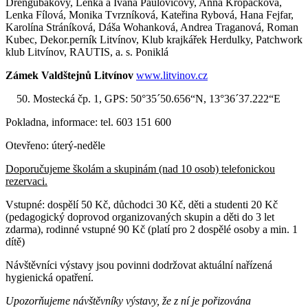
Drengubákovy, Lenka a Ivana Paulovičovy, Anna Kropáčková,
Lenka Fílová, Monika Tvrzníková, Kateřina Rybová, Hana Fejfar,
Karolína Stráníková, Dáša Wohanková, Andrea Traganová, Roman
Kubec, Dekor.perník Litvínov, Klub krajkářek Herdulky, Patchwork
klub Litvínov, RAUTIS, a. s. Poniklá
Zámek Valdštejnů Litvínov
www.litvinov.cz
Mostecká čp. 1, GPS: 50°35´50.656“N, 13°36´37.222“E
Pokladna, informace: tel. 603 151 600
Otevřeno: úterý-neděle
Doporučujeme školám a skupinám (nad 10 osob) telefonickou
rezervaci.
Vstupné: dospělí 50 Kč, důchodci 30 Kč, děti a studenti 20 Kč
(pedagogický doprovod organizovaných skupin a děti do 3 let
zdarma), rodinné vstupné 90 Kč (platí pro 2 dospělé osoby a min. 1
dítě)
Návštěvníci výstavy jsou povinni dodržovat aktuální nařízená
hygienická opatření.
Upozorňujeme
návštěvníky výstavy, že z ní je pořizována