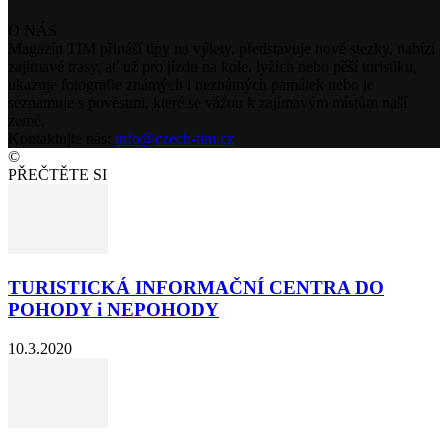
O NÁS
Magazín TIM přináší tipy na výlety, představuje nové stezky, nabízí
zajímavé trasy, ať už pro jízdu na kole, lyžích nebo pěší turistiku,
ukazuje fotografie známých i neznámých památek nebo je
seznamuje s pověstmi, které se vážou k zajímavým místům naší
země.
Kontaktujte nás:
info@czech-tim.cz
©
PŘEČTĚTE SI
TURISTICKÁ INFORMAČNÍ CENTRA DO
POHODY i NEPOHODY
10.3.2020