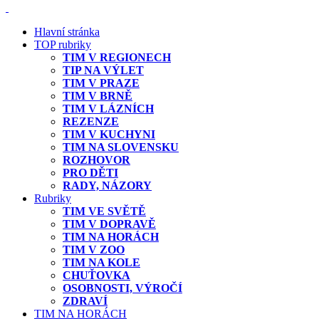
Hlavní stránka
TOP rubriky
TIM V REGIONECH
TIP NA VÝLET
TIM V PRAZE
TIM V BRNĚ
TIM V LÁZNÍCH
REZENZE
TIM V KUCHYNI
TIM NA SLOVENSKU
ROZHOVOR
PRO DĚTI
RADY, NÁZORY
Rubriky
TIM VE SVĚTĚ
TIM V DOPRAVĚ
TIM NA HORÁCH
TIM V ZOO
TIM NA KOLE
CHUŤOVKA
OSOBNOSTI, VÝROČÍ
ZDRAVÍ
TIM NA HORÁCH