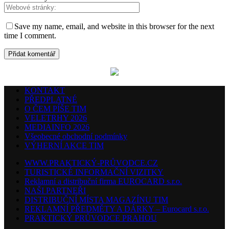
Save my name, email, and website in this browser for the next
time I comment.
KONTAKT
PŘEDPLATNÉ
O ČEM PÍŠE TIM
VELETRHY 2026
MEDIAINFO 2026
Všeobecné obchodní podmínky
VÝHERNÍ AKCE TIM
WWW.PRAKTICKÝ-PRŮVODCE.CZ
TURISTICKÉ INFORMAČNÍ VIZITKY
Reklamní a distribuční firma EUROCARD s.r.o.
NAŠI PARTNEŘI
DISTRIBUČNÍ MÍSTA MAGAZÍNU TIM
REKLAMNÍ PŘEDMĚTY A DÁRKY – Eurocard s.r.o.
PRAKTICKÝ PRŮVODCE PRAHOU