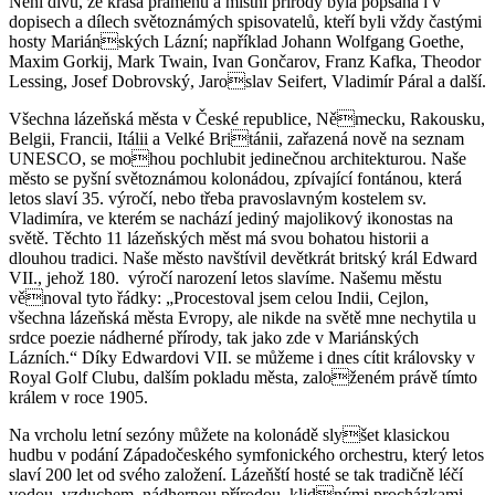
Není divu, že krása pramenů a místní přírody byla popsána i v
dopisech a dílech světoznámých spisovatelů, kteří byli vždy častými
hosty Mariánských Lázní; například Johann Wolfgang Goethe,
Maxim Gorkij, Mark Twain, Ivan Gončarov, Franz Kafka, Theodor
Lessing, Josef Dobrovský, Jaroslav Seifert, Vladimír Páral a další.
Všechna lázeňská města v České republice, Německu, Rakousku,
Belgii, Francii, Itálii a Velké Británii, zařazená nově na seznam
UNESCO, se mohou pochlubit jedinečnou architekturou. Naše
město se pyšní světoznámou kolonádou, zpívající fontánou, která
letos slaví 35. výročí, nebo třeba pravoslavným kostelem sv.
Vladimíra, ve kterém se nachází jediný majolikový ikonostas na
světě. Těchto 11 lázeňských měst má svou bohatou historii a
dlouhou tradici. Naše město navštívil devětkrát britský král Edward
VII., jehož 180. výročí narození letos slavíme. Našemu městu
věnoval tyto řádky: „Procestoval jsem celou Indii, Cejlon,
všechna lázeňská města Evropy, ale nikde na světě mne nechytila u
srdce poezie nádherné přírody, tak jako zde v Mariánských
Lázních.“ Díky Edwardovi VII. se můžeme i dnes cítit královsky v
Royal Golf Clubu, dalším pokladu města, založeném právě tímto
králem v roce 1905.
Na vrcholu letní sezóny můžete na kolonádě slyšet klasickou
hudbu v podání Západočeského symfonického orchestru, který letos
slaví 200 let od svého založení. Lázeňští hosté se tak tradičně léčí
vodou, vzduchem, nádhernou přírodou, klidnými procházkami,