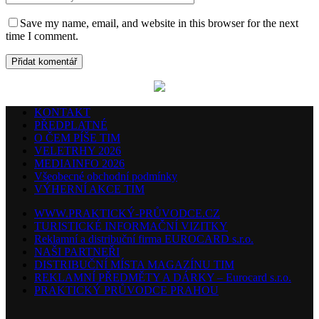
Save my name, email, and website in this browser for the next
time I comment.
KONTAKT
PŘEDPLATNÉ
O ČEM PÍŠE TIM
VELETRHY 2026
MEDIAINFO 2026
Všeobecné obchodní podmínky
VÝHERNÍ AKCE TIM
WWW.PRAKTICKÝ-PRŮVODCE.CZ
TURISTICKÉ INFORMAČNÍ VIZITKY
Reklamní a distribuční firma EUROCARD s.r.o.
NAŠI PARTNEŘI
DISTRIBUČNÍ MÍSTA MAGAZÍNU TIM
REKLAMNÍ PŘEDMĚTY A DÁRKY – Eurocard s.r.o.
PRAKTICKÝ PRŮVODCE PRAHOU