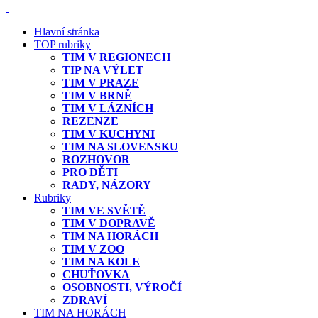
Hlavní stránka
TOP rubriky
TIM V REGIONECH
TIP NA VÝLET
TIM V PRAZE
TIM V BRNĚ
TIM V LÁZNÍCH
REZENZE
TIM V KUCHYNI
TIM NA SLOVENSKU
ROZHOVOR
PRO DĚTI
RADY, NÁZORY
Rubriky
TIM VE SVĚTĚ
TIM V DOPRAVĚ
TIM NA HORÁCH
TIM V ZOO
TIM NA KOLE
CHUŤOVKA
OSOBNOSTI, VÝROČÍ
ZDRAVÍ
TIM NA HORÁCH