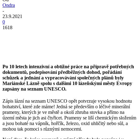
Ondra
-
23.9.2021
0
1618
Po 10 letech intenzivní a obtížné práce na přípravě potřebných
dokumentů, podepisování předběžných dohod, pořádání
schůzek a jednání a vypracovávání společných plánů byly
Mariánské Lázně spolu s dalšími 10 lázeňskými městy Evropy
zapsány na seznam UNESCO
.
Zápis lázní na seznam UNESCO opět potvrzuje vysokou hodnotu
bohatství, které zde máme! Jedná se především o léčivé minerální
prameny, kterých je ve městě a okolí zhruba stovka a přímo na
území města je jich asi čtyřicet. Prameny se liší chemickým složením
a jsou bohaté na vápník, hořčík, železo, oxid uhličitý nebo sůl, a
mohou tak pomoci s různými nemocemi.