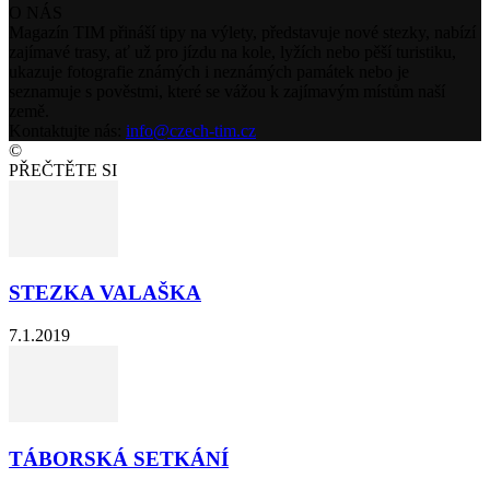
O NÁS
Magazín TIM přináší tipy na výlety, představuje nové stezky, nabízí
zajímavé trasy, ať už pro jízdu na kole, lyžích nebo pěší turistiku,
ukazuje fotografie známých i neznámých památek nebo je
seznamuje s pověstmi, které se vážou k zajímavým místům naší
země.
Kontaktujte nás:
info@czech-tim.cz
©
PŘEČTĚTE SI
STEZKA VALAŠKA
7.1.2019
TÁBORSKÁ SETKÁNÍ