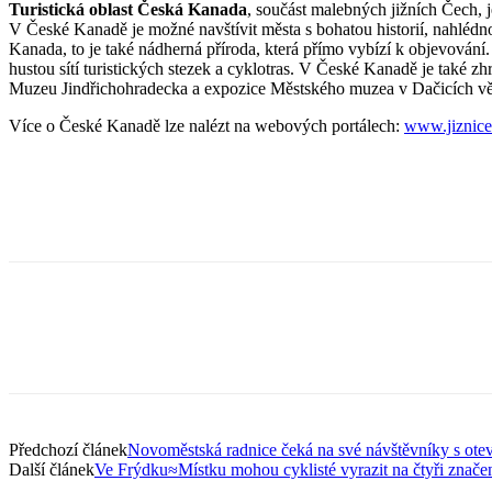
Turistická oblast Česká Kanada
, součást malebných jižních Čech, j
V České Kanadě je možné navštívit města s bohatou historií, nahléd
Kanada, to je také nádherná příroda, která přímo vybízí k objevování. 
hustou sítí turistických stezek a cyklotras. V České Kanadě je také 
Muzeu Jindřichohradecka a expozice Městského muzea v Dačicích věn
Více o České Kanadě lze nalézt na webových portálech:
www.jiznice
Předchozí článek
Novoměstská radnice čeká na své návštěvníky s ote
Další článek
Ve Frýdku≈Místku mohou cyklisté vyrazit na čtyři znač