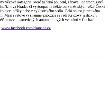
hny věkové kategorie, které tu čeká poučení, zábava i dobrodružství.
indřichova Hradce či vystoupat na některou z městských věží. Česká
kolejce, pěšky nebo z cyklistického sedla. Celá oblast je protkána
ením. Mezi světově významné expozice se řadí Krýzovy jesličky v
jvětší muzeum amerických automobilových veteránů v Čechách.
:
www.facebook.com/ckanada.cz