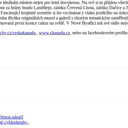
e ideálním místem nejen pro letní dovolenou. Na své si tu přijdou všec
nout za brány hradu Landštejn, zámku Červená Lhota, zámku Dačice a J
Fascinující krajinné scenérie si lze vychutnat z vlaku jezdícího na úzko
zhruba třicítka originálních muzeí a galerií s různým tematickým zaměř
ovaná první kostce cukru na světě. V Nové Bystřici má své sídlo ne
chy.cz/ceskakanada,
www.ckanada.cz
,
nebo na facebookovém profilu
vřenou náručí
ené cyklookruhy.