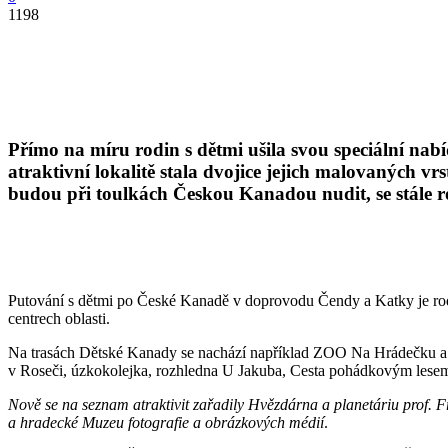
1198
Přímo na míru rodin s dětmi ušila svou speciální nab
atraktivní lokalitě stala dvojice jejich malovaných vr
budou při toulkách Českou Kanadou nudit, se stále 
Putování s dětmi po České Kanadě v doprovodu Čendy a Katky je rodin
centrech oblasti.
Na trasách Dětské Kanady se nachází například ZOO Na Hrádečku a Ob
v Roseči, úzkokolejka, rozhledna U Jakuba, Cesta pohádkovým lesem u
Nově se na seznam atraktivit zařadily Hvězdárna a planetáriu prof
a hradecké Muzeu fotografie a obrázkových médií
.