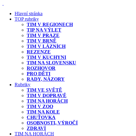
Hlavní stránka
TOP rubriky
TIM V REGIONECH
TIP NA VÝLET
TIM V PRAZE
TIM V BRNĚ
TIM V LÁZNÍCH
REZENZE
TIM V KUCHYNI
TIM NA SLOVENSKU
ROZHOVOR
PRO DĚTI
RADY, NÁZORY
Rubriky
TIM VE SVĚTĚ
TIM V DOPRAVĚ
TIM NA HORÁCH
TIM V ZOO
TIM NA KOLE
CHUŤOVKA
OSOBNOSTI, VÝROČÍ
ZDRAVÍ
TIM NA HORÁCH