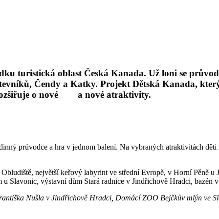
ídku turistická oblast Česká Kanada. Už loni se průvo
stevníků, Čendy a Katky. Projekt Dětská Kanada, který dě
rozšiřuje o nové a nové atraktivity.
ný průvodce a hra v jednom balení. Na vybraných atraktivitách děti z
ludiště, největší keřový labyrint ve střední Evropě, v Horní Pěně u 
 Slavonic, výstavní dům Stará radnice v Jindřichově Hradci, bazén v 
. Františka Nušla v Jindřichově Hradci, Domácí ZOO Bejčkův mlýn ve