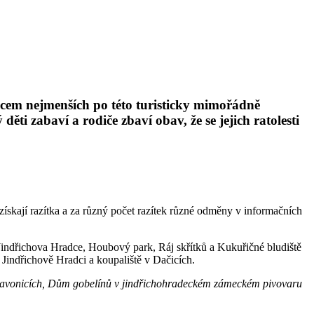
dcem nejmenších po této turisticky mimořádně
ti zabaví a rodiče zbaví obav, že se jejich ratolesti
ískají razítka a za různý počet razítek různé odměny v informačních
Jindřichova Hradce, Houbový park, Ráj skřítků a Kukuřičné bludiště
Jindřichově Hradci a koupaliště v Dačicích.
 Slavonicích, Dům gobelínů v jindřichohradeckém zámeckém pivovaru