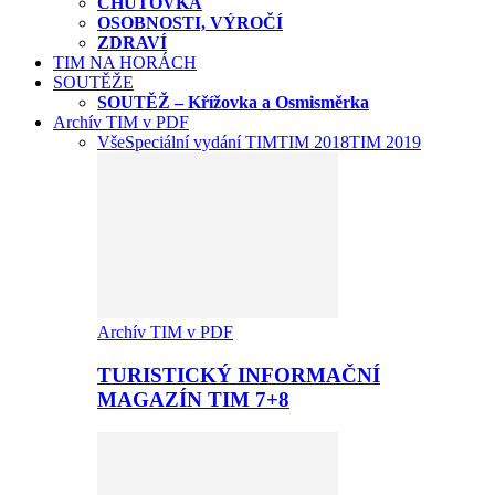
CHUŤOVKA
OSOBNOSTI, VÝROČÍ
ZDRAVÍ
TIM NA HORÁCH
SOUTĚŽE
SOUTĚŽ – Křížovka a Osmisměrka
Archív TIM v PDF
Vše
Speciální vydání TIM
TIM 2018
TIM 2019
Archív TIM v PDF
TURISTICKÝ INFORMAČNÍ
MAGAZÍN TIM 7+8