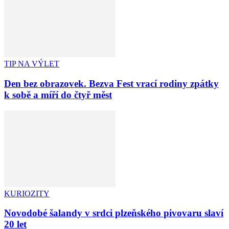
TIP NA VÝLET
Den bez obrazovek. Bezva Fest vrací rodiny zpátky
k sobě a míří do čtyř měst
KURIOZITY
Novodobé šalandy v srdci plzeňského pivovaru slaví
20 let