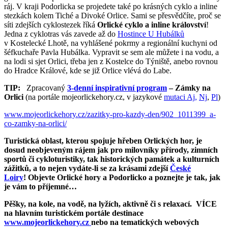
ráj. V kraji Podorlicka se projedete také po krásných cyklo a inline
stezkách kolem Tiché a Divoké Orlice. Sami se přesvědčíte, proč se
síti zdejších cyklostezek říká
Orlické cyklo a inline království
!
Jedna z cyklotras vás zavede až do
Hostince U Hubálků
v Kostelecké Lhotě, na vyhlášené pokrmy a regionální kuchyni od
šéfkuchaře Pavla Hubálka. Vypravit se sem ale můžete i na vodu, a
na lodi si sjet Orlici, třeba jen z Kostelce do Týniště, anebo rovnou
do Hradce Králové, kde se již Orlice vlévá do Labe.
TIP:
Zpracovaný
3-denní inspirativní program
– Zámky na
Orlici
(na portále mojeorlickehory.cz, v jazykové
mutaci Aj,
Nj
,
Pl
)
www.mojeorlickehory.cz/zazitky-pro-kazdy-den/902_1011399_a-
co-zamky-na-orlici/
Turistická oblast, kterou spojuje hřeben Orlických hor, je
dosud neobjeveným rájem jak pro milovníky přírody, zimních
sportů či cykloturistiky, tak historických památek a kulturních
zážitků, a to nejen vydáte-li se za krásami zdejší
České
Loiry
!
Objevte Orlické hory a Podorlicko a poznejte je tak, jak
je vám to příjemné…
Pěšky, na kole, na vodě, na lyžích, aktivně či s relaxací.
VÍCE
na hlavním turistickém portále destinace
www.mojeorlickehory.cz
nebo na tematických webových