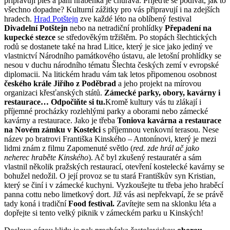
připravují ples a paní hraběnka je churavá. Přijeďte se podívat, jak to
všechno dopadne? Kulturní zážitky pro vás připravují i na zdejších
hradech.
Hrad Potštejn
zve každé léto na oblíbený festival
Divadelní Potštejn
nebo na netradiční prohlídky
Přepadení na
kupecké stezce
se středověkým tržištěm. Po stopách šlechtických
rodů se dostanete také na hrad Litice, který je sice jako jediný ve
vlastnictví Národního památkového ústavu, ale letošní prohlídky se
nesou v duchu národního tématu Šlechta českých zemí v evropské
diplomacii. Na litickém hradu vám tak letos připomenou osobnost
českého krále Jiřího z Poděbrad
a jeho projekt na mírovou
organizaci křesťanských států.
Zámecké parky, obory, kavárny i
restaurace… Odpočiňte si tu.
Kromě kultury vás tu zlákají i
příjemné procházky rozlehlými parky a oborami nebo zámecké
kavárny a restaurace. Jako je třeba
Toniova kavárna a restaurace
na Novém zámku v Kostelci
s příjemnou venkovní terasou. Nese
název po bratrovi Františka Kinského – Antonínovi, který je mezi
lidmi znám z filmu Zapomenuté světlo (
red. zde hrál ač jako
neherec hraběte Kinského
). Ač byl zkušený restauratér a sám
vlastnil několik pražských restaurací, otevření kostelecké kavárny se
bohužel nedožil. O její provoz se tu stará Františkův syn Kristian,
který se činí i v zámecké kuchyni. Vyzkoušejte tu třeba jeho hraběcí
panna cottu nebo limetkový dort. Již vás asi nepřekvapí, že se právě
tady koná i tradiční
Food festival.
Zavítejte sem na sklonku léta a
dopřejte si tento velký piknik v zámeckém parku u Kinských!