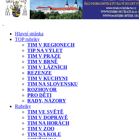
Hlavní stránka
TOP rubriky
TIM V REGIONECH
TIP NA VÝLET
TIM V PRAZE
TIM V BRNĚ
TIM V LÁZNÍCH
REZENZE
TIM V KUCHYNI
TIM NA SLOVENSKU
ROZHOVOR
PRO DĚTI
RADY, NÁZORY
Rubriky
TIM VE SVĚTĚ
TIM V DOPRAVĚ
TIM NA HORÁCH
TIM V ZOO
TIM NA KOLE