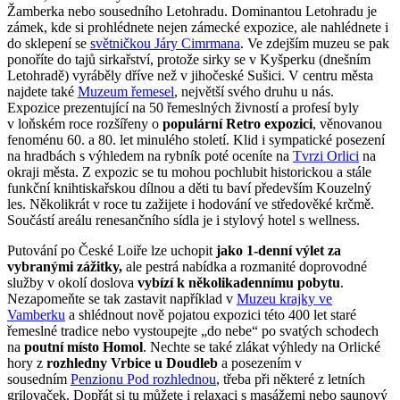
Žamberka nebo sousedního Letohradu. Dominantou Letohradu je
zámek, kde si prohlédnete nejen zámecké expozice, ale nahlédnete i
do sklepení se
světničkou Járy Cimrmana
. Ve zdejším muzeu se pak
ponoříte do tajů sirkařství, protože sirky se v Kyšperku (dnešním
Letohradě) vyráběly dříve než v jihočeské Sušici. V centru města
najdete také
Muzeum řemesel
, největší svého druhu u nás.
Expozice prezentující na 50 řemeslných živností a profesí byly
v loňském roce rozšířeny o
populární Retro expozici
, věnovanou
fenoménu 60. a 80. let minulého století. Klid i sympatické posezení
na hradbách s výhledem na rybník poté oceníte na
Tvrzi Orlici
na
okraji města. Z expozic se tu mohou pochlubit historickou a stále
funkční knihtiskařskou dílnou a děti tu baví především Kouzelný
les. Několikrát v roce tu zažijete i hodování ve středověké krčmě.
Součástí areálu renesančního sídla je i stylový hotel s wellness.
Putování po České Loiře lze uchopit
jako 1-denní výlet za
vybranými zážitky,
ale pestrá nabídka a rozmanité doprovodné
služby v okolí doslova
vybízí k několikadennímu pobytu
.
Nezapomeňte se tak zastavit například v
Muzeu krajky ve
Vamberku
a shlédnout nově pojatou expozici této 400 let staré
řemeslné tradice nebo vystoupejte „do nebe“ po svatých schodech
na
poutní místo Homol
. Nechte se také zlákat výhledy na Orlické
hory z
rozhledny Vrbice u Doudleb
a posezením v
sousedním
Penzionu Pod rozhlednou
, třeba při některé z letních
grilovaček. Dopřát si tu můžete i relaxaci s masážemi nebo saunový