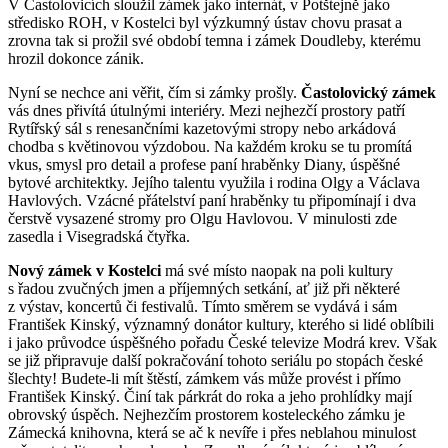
V Častolovicích sloužil zámek jako internát, v Potštejně jako
středisko ROH, v Kostelci byl výzkumný ústav chovu prasat a
zrovna tak si prožil své období temna i zámek Doudleby, kterému
hrozil dokonce zánik.
Nyní se nechce ani věřit, čím si zámky prošly.
Častolovický zámek
vás dnes přivítá útulnými interiéry. Mezi nejhezčí prostory patří
Rytířský sál s renesančními kazetovými stropy nebo arkádová
chodba s květinovou výzdobou. Na každém kroku se tu promítá
vkus, smysl pro detail a profese paní hraběnky Diany, úspěšné
bytové architektky. Jejího talentu využila i rodina Olgy a Václava
Havlových. Vzácné přátelství paní hraběnky tu připomínají i dva
čerstvě vysazené stromy pro Olgu Havlovou. V minulosti zde
zasedla i Visegradská čtyřka.
Nový zámek v Kostelci
má své místo naopak na poli kultury
s řadou zvučných jmen a příjemných setkání, ať již při některé
z výstav, koncertů či festivalů. Tímto směrem se vydává i sám
František Kinský, významný donátor kultury, kterého si lidé oblíbili
i jako průvodce úspěšného pořadu České televize Modrá krev. Však
se již připravuje další pokračování tohoto seriálu po stopách české
šlechty! Budete-li mít štěstí, zámkem vás může provést i přímo
František Kinský. Činí tak párkrát do roka a jeho prohlídky mají
obrovský úspěch. Nejhezčím prostorem kosteleckého zámku je
Zámecká knihovna, která se ač k nevíře i přes neblahou minulost