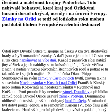
členitost a malebnost krajiny Podorlicka. Toto
nebývalé bohatství, které kraj pod Orlickými
horami dosud ukrýval, ocenily i na úrovni Evropy.
Zámky na Orlici
se totiž od loňského roku mohou
pochlubit titulem Evropské excelentní destinace!
Údolí řeky Divoké Orlice tu spojuje na úseku 9 km dva středověké
hrady a čtyři romantické zámky. A další jsou v jeho okolí! Cestu sem
si tak chce
naplánovat na více dnů.
Každé z panských sídel nabízí
jiný zážitek a jejich nabídky se tu krásně doplňují. Navíc většina
z nich je nadále v rukou původních šlechtických rodů a potkat se tu
tak můžete i s jejich majiteli. Paní hraběnka Diana Phipps
Sternbergová na svém
zámku v Častolovicích
bydlí, zrovna tak na
sousedním
Novém zámku v Kostelci nad Orlicí
František Kinský
nebo rodina Kolowratů na nedalekém zámku v Rychnově nad
Kněžnou. Proti proudu řeky neminete
zámek Doudleby
a přehlídku
zámků podél Divoké Orlice uzavírá
zámek Potštejn
. Dominantou
oblíbeného letoviska je však nedobytný
hrad Potštejn
. V minulosti
byl dobyt pouze jednou, a to samotným Karlem IV., toho času ještě
kralevicem. Hrad však proslul především pověstí o pokladu, který