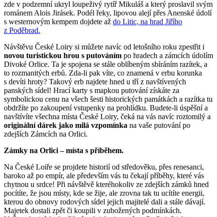
zde v podzemní ukryl loupeživý rytíř Mikuláš a který proslavil svým
románem Alois Jirásek. Podél řeky, lipovou alejí přes Anenské údolí
s westernovým kempem dojdete až
do Litic, na hrad Jiřího
z Poděbrad.
Návštěvu České Loiry si můžete navíc od letošního roku zpestřit i
novou turistickou hrou s putováním
po hradech a zámcích údolím
Divoké Orlice. Ta je spojena se stále oblíbeným sbíráním razítek, a
to rozmanitých erbů. Zda-li pak víte, co znamená v erbu korunka
s devíti hroty? Takový erb najdete hned u tří z navštívených
panských sídel! Hrací karty s mapkou putování získáte za
symbolickou cenu na všech šesti historických památkách a razítka tu
obdržíte po zakoupení vstupenky na prohlídku. Budete-li úspěšní a
navštívíte všechna místa České Loiry, čeká na vás navíc roztomilý a
originální dárek jako milá vzpomínka
na vaše putování po
zdejších Zámcích na Orlici.
Zámky na Orlici – místa s příběhem.
Na České Loiře se projdete historií od středověku, přes renesanci,
baroko až po empír, ale především vás tu čekají příběhy, které vás
chytnou u srdce! Při návštěvě kteréhokoliv ze zdejších zámků hned
pocítíte, že jsou místy, kde se žije, ale zrovna tak tu ucítíte energii,
kterou do obnovy rodových sídel jejich majitelé dali a stále dávají.
Majetek dostali zpět či koupili v zubožených podmínkách.