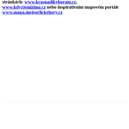
stránkách:
www.krasnadikyhoram.cz
,
www.kdyzjemizima.cz
nebo inspirativním mapovém portále
www.mapa.mojeorlickehory.cz