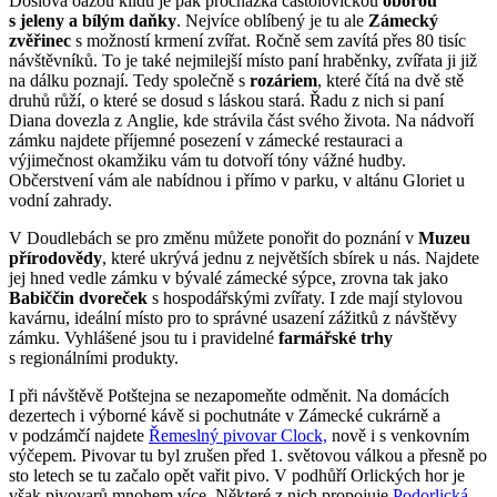
Doslova oázou klidu je pak procházka častolovickou
oborou
s jeleny a bílým daňky
. Nejvíce oblíbený je tu ale
Zámecký
zvěřinec
s možností krmení zvířat. Ročně sem zavítá přes 80 tisíc
návštěvníků. To je také nejmilejší místo paní hraběnky, zvířata ji již
na dálku poznají. Tedy společně s
rozáriem
, které čítá na dvě stě
druhů růží, o které se dosud s láskou stará. Řadu z nich si paní
Diana dovezla z Anglie, kde strávila část svého života. Na nádvoří
zámku najdete příjemné posezení v zámecké restauraci a
výjimečnost okamžiku vám tu dotvoří tóny vážné hudby.
Občerstvení vám ale nabídnou i přímo v parku, v altánu Gloriet u
vodní zahrady.
V Doudlebách se pro změnu můžete ponořit do poznání v
Muzeu
přírodovědy
, které ukrývá jednu z největších sbírek u nás. Najdete
jej hned vedle zámku v bývalé zámecké sýpce, zrovna tak jako
Babiččin dvoreček
s hospodářskými zvířaty. I zde mají stylovou
kavárnu, ideální místo pro to správné usazení zážitků z návštěvy
zámku. Vyhlášené jsou tu i pravidelné
farmářské trhy
s regionálními produkty.
I při návštěvě Potštejna se nezapomeňte odměnit. Na domácích
dezertech i výborné kávě si pochutnáte v Zámecké cukrárně a
v podzámčí najdete
Řemeslný pivovar Clock,
nově i s venkovním
výčepem. Pivovar tu byl zrušen před 1. světovou válkou a přesně po
sto letech se tu začalo opět vařit pivo. V podhůří Orlických hor je
však pivovarů mnohem více. Některé z nich propojuje
Podorlická