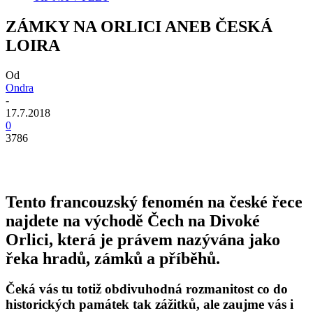
ZÁMKY NA ORLICI ANEB ČESKÁ
LOIRA
Od
Ondra
-
17.7.2018
0
3786
Tento francouzský fenomén na české řece
najdete na východě Čech na Divoké
Orlici, která je právem nazývána jako
řeka hradů, zámků a příběhů.
Čeká vás tu totiž obdivuhodná rozmanitost co do
historických památek tak zážitků, ale zaujme vás i