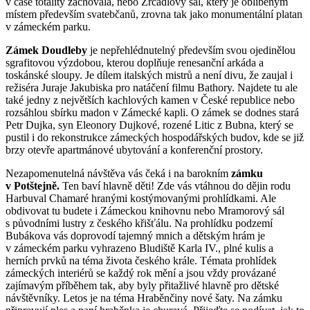
v čase totality zachovala, nebo Zrcadlový sál, který je oblíbeným
místem především svatebčanů, zrovna tak jako monumentální platan
v zámeckém parku.
Zámek Doudleby
je nepřehlédnutelný především svou ojedinělou
sgrafitovou výzdobou, kterou doplňuje renesanční arkáda a
toskánské sloupy. Je dílem italských mistrů a není divu, že zaujal i
režiséra Juraje Jakubiska pro natáčení filmu Bathory. Najdete tu ale
také jedny z největších kachlových kamen v České republice nebo
rozsáhlou sbírku madon v Zámecké kapli. O zámek se dodnes stará
Petr Dujka, syn Eleonory Dujkové, rozené Litic z Bubna, který se
pustil i do rekonstrukce zámeckých hospodářských budov, kde se již
brzy otevře apartmánové ubytování a konferenční prostory.
Nezapomenutelná návštěva vás čeká i na barokním
zámku
v Potštejně.
Ten baví hlavně děti! Zde vás vtáhnou do dějin rodu
Harbuval Chamaré hranými kostýmovanými prohlídkami. Ale
obdivovat tu budete i Zámeckou knihovnu nebo Mramorový sál
s původními lustry z českého křišťálu. Na prohlídku podzemí
Bubákova vás doprovodí tajemný mnich a dětským hrám je
v zámeckém parku vyhrazeno Bludiště Karla IV., plné kulis a
herních prvků na téma života českého krále. Témata prohlídek
zámeckých interiérů se každý rok mění a jsou vždy provázané
zajímavým příběhem tak, aby byly přitažlivé hlavně pro dětské
návštěvníky. Letos je na téma Hraběnčiny nové šaty. Na zámku