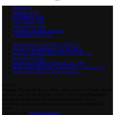
KONTAKT
PŘEDPLATNÉ
O ČEM PÍŠE TIM
VELETRHY 2026
MEDIAINFO 2026
Všeobecné obchodní podmínky
VÝHERNÍ AKCE TIM
WWW.PRAKTICKÝ-PRŮVODCE.CZ
TURISTICKÉ INFORMAČNÍ VIZITKY
Reklamní a distribuční firma EUROCARD s.r.o.
NAŠI PARTNEŘI
DISTRIBUČNÍ MÍSTA MAGAZÍNU TIM
REKLAMNÍ PŘEDMĚTY A DÁRKY – Eurocard s.r.o.
PRAKTICKÝ PRŮVODCE PRAHOU
O NÁS
Magazín TIM přináší tipy na výlety, představuje nové stezky, nabízí
zajímavé trasy, ať už pro jízdu na kole, lyžích nebo pěší turistiku,
ukazuje fotografie známých i neznámých památek nebo je
seznamuje s pověstmi, které se vážou k zajímavým místům naší
země.
Kontaktujte nás:
info@czech-tim.cz