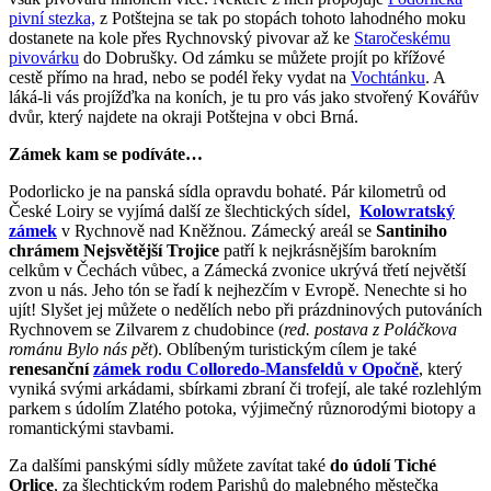
pivní stezka,
z Potštejna se tak po stopách tohoto lahodného moku
dostanete na kole přes Rychnovský pivovar až ke
Staročeskému
pivovárku
do Dobrušky. Od zámku se můžete projít po křížové
cestě přímo na hrad, nebo se podél řeky vydat na
Vochtánku
. A
láká-li vás projížďka na koních, je tu pro vás jako stvořený Kovářův
dvůr, který najdete na okraji Potštejna v obci Brná.
Zámek kam se podíváte…
Podorlicko je na panská sídla opravdu bohaté. Pár kilometrů od
České Loiry se vyjímá další ze šlechtických sídel,
Kolowratský
zámek
v Rychnově nad Kněžnou. Zámecký areál se
Santiniho
chrámem Nejsvětější Trojice
patří k nejkrásnějším barokním
celkům v Čechách vůbec, a Zámecká zvonice ukrývá třetí největší
zvon u nás. Jeho tón se řadí k nejhezčím v Evropě. Nenechte si ho
ujít! Slyšet jej můžete o nedělích nebo při prázdninových putováních
Rychnovem se Zilvarem z chudobince (
red. postava z Poláčkova
románu Bylo nás pět
). Oblíbeným turistickým cílem je také
renesanční
zámek rodu Colloredo-Mansfeldů v Opočně
, který
vyniká svými arkádami, sbírkami zbraní či trofejí, ale také rozlehlým
parkem s údolím Zlatého potoka, výjimečný různorodými biotopy a
romantickými stavbami.
Za dalšími panskými sídly můžete zavítat také
do údolí Tiché
Orlice
, za šlechtickým rodem Parishů do malebného městečka