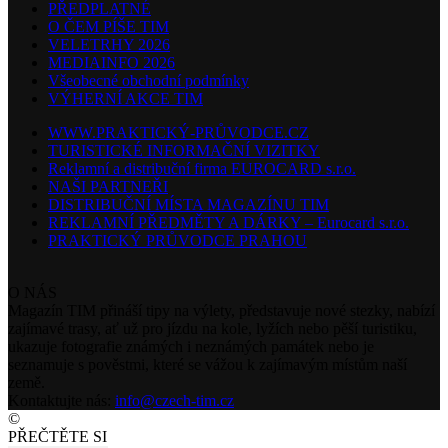
PŘEDPLATNÉ
O ČEM PÍŠE TIM
VELETRHY 2026
MEDIAINFO 2026
Všeobecné obchodní podmínky
VÝHERNÍ AKCE TIM
WWW.PRAKTICKÝ-PRŮVODCE.CZ
TURISTICKÉ INFORMAČNÍ VIZITKY
Reklamní a distribuční firma EUROCARD s.r.o.
NAŠI PARTNEŘI
DISTRIBUČNÍ MÍSTA MAGAZÍNU TIM
REKLAMNÍ PŘEDMĚTY A DÁRKY – Eurocard s.r.o.
PRAKTICKÝ PRŮVODCE PRAHOU
O NÁS
Magazín TIM přináší tipy na výlety, představuje nové stezky, nabízí
zajímavé trasy, ať už pro jízdu na kole, lyžích nebo pěší turistiku,
ukazuje fotografie známých i neznámých památek nebo je
seznamuje s pověstmi, které se vážou k zajímavým místům naší
země.
Kontaktujte nás:
info@czech-tim.cz
©
PŘEČTĚTE SI