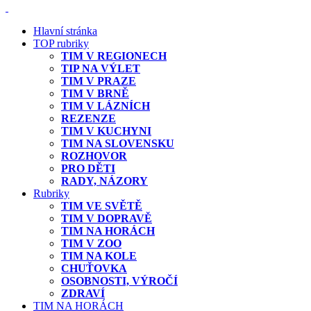
Hlavní stránka
TOP rubriky
TIM V REGIONECH
TIP NA VÝLET
TIM V PRAZE
TIM V BRNĚ
TIM V LÁZNÍCH
REZENZE
TIM V KUCHYNI
TIM NA SLOVENSKU
ROZHOVOR
PRO DĚTI
RADY, NÁZORY
Rubriky
TIM VE SVĚTĚ
TIM V DOPRAVĚ
TIM NA HORÁCH
TIM V ZOO
TIM NA KOLE
CHUŤOVKA
OSOBNOSTI, VÝROČÍ
ZDRAVÍ
TIM NA HORÁCH