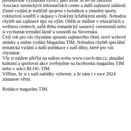
představíme významná výročí, jako třeba 30 let od založení
Asociace turistických informačních center a další zajímavé událostí.
Zimní vydání je tradičně spojeno s turistikou a zimními sporty,
exkluzivní soutěží o skipasy s českými lyžařskými areály. Nebudou
chybět ani zajímavé tipy na výlet. Ohřát se můžete v relaxačních a
wellness centrech, zažít třeba romantický saunový ceremoniál nebo
si vychutnat termální lázně u sousedů na Slovensku.
Celý rok pro vás chystáme spoustu zajímavého čtení, nové webové
stránky a online vydání Magazínu TIM. Nebudou chybět speciální
tematická vydání a další publikace z naší dílny, které pro vás
chystáme.
Vše si můžete přečíst na našem webu www.czech-tim.cz, aktuální
kulturní a sportovní akce zveřejníme na facebooku magazínu TIM
nebo v sekci BLOG TIM.
Věříme, že si z naší nabídky vyberete, a že nám i v roce 2024
zůstanete věrni.
Redakce magazínu TIM.