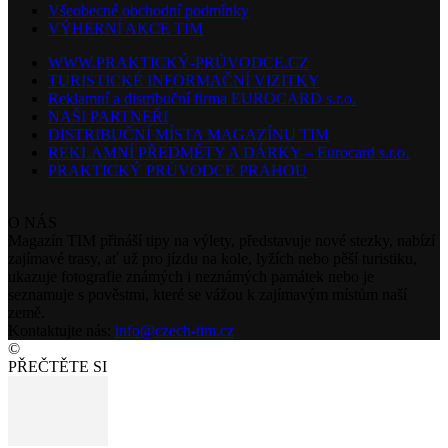
Všeobecné obchodní podmínky
VÝHERNÍ AKCE TIM
WWW.PRAKTICKÝ-PRŮVODCE.CZ
TURISTICKÉ INFORMAČNÍ VIZITKY
Reklamní a distribuční firma EUROCARD s.r.o.
NAŠI PARTNEŘI
DISTRIBUČNÍ MÍSTA MAGAZÍNU TIM
REKLAMNÍ PŘEDMĚTY A DÁRKY – Eurocard s.r.o.
PRAKTICKÝ PRŮVODCE PRAHOU
O NÁS
Magazín TIM přináší tipy na výlety, představuje nové stezky, nabízí
zajímavé trasy, ať už pro jízdu na kole, lyžích nebo pěší turistiku,
ukazuje fotografie známých i neznámých památek nebo je
seznamuje s pověstmi, které se vážou k zajímavým místům naší
země.
Kontaktujte nás:
info@czech-tim.cz
©
PŘEČTĚTE SI