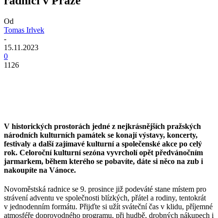
radnici v Praze
Od
Tomas Irlvek
-
15.11.2023
0
1126
V historických prostorách jedné z nejkrásnějších pražských
národních kulturních památek se konají výstavy, koncerty,
festivaly a další zajímavé kulturní a společenské akce po celý
rok.
Celoroční kulturní sezóna vyvrcholí opět předvánočním
jarmarkem, během kterého se pobavíte, dáte si něco na zub i
nakoupíte na Vánoce.
Novoměstská radnice se 9. prosince již podeváté stane místem pro
strávení adventu ve společnosti blízkých, přátel a rodiny, tentokrát
v jednodenním formátu. Přijďte si užít sváteční čas v klidu, příjemné
atmosféře doprovodného programu, při hudbě, drobných nákupech i