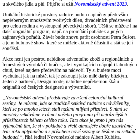
u skvělého jídla a pití. Přijďte si užít
Novoměstský advent 2023
.
Unikátní historické prostory radnice budou naplněny především
nepřeberným množstvím tvořivých dílen, divadelních představení
pro celou rodinu a vystoupení pěveckých sborů. Těšit se můžete i na
další originální program, např. na promítání pohádek a jiných
zajímavých pořadů. Závěr bude znovu patřit osobnosti Petra Šušora
a jeho bubnové show, které se můžete aktivně účastnit a stát se její
součástí.
Akce není jen pestrou nabídkou adventního zboží a regionálních a
řemeslných výrobků či hraček, ale i vynikajících nápojů i lahodných
chutí, které najdete především na nádvoří. Ty si budete moci
vychutnat jak na místě, tak je zakoupit jako milé dárky blízkým.
Jeden z partnerů, Design mode, nabídne nepřebernou škálu
originálů od českých designerů a výtvarníků.
„Novoměstský advent představuje završení celoroční kulturní
sezóny. Je místem, kde se tradičně setkává radnice s návštěvníky,
kteří se po mnoha letech stali našimi milými příznivci. S nimi se
mnohdy setkáváme v rámci našeho programu při nejrůznějších
příležitostech během celého roku. Tato akce je proto i pro nás
výjimečná tím, že si v poklidné a vřelé atmosféře dobře uzavíráme
tvar roku uplynulého a s příslibem nové sezony se těšíme na setkání
budoucí.“,
říká ředitel Novoměstské radnice Albert Kubišta.