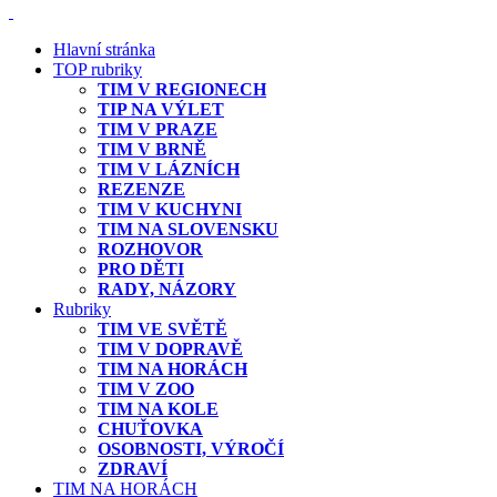
Hlavní stránka
TOP rubriky
TIM V REGIONECH
TIP NA VÝLET
TIM V PRAZE
TIM V BRNĚ
TIM V LÁZNÍCH
REZENZE
TIM V KUCHYNI
TIM NA SLOVENSKU
ROZHOVOR
PRO DĚTI
RADY, NÁZORY
Rubriky
TIM VE SVĚTĚ
TIM V DOPRAVĚ
TIM NA HORÁCH
TIM V ZOO
TIM NA KOLE
CHUŤOVKA
OSOBNOSTI, VÝROČÍ
ZDRAVÍ
TIM NA HORÁCH