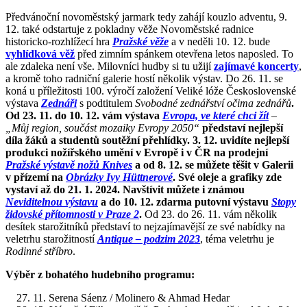
Předvánoční novoměstský jarmark tedy zahájí kouzlo adventu, 9.
12. také odstartuje z pokladny věže Novoměstské radnice
historicko-rozhlížecí hra
Pražské věže
a v neděli 10. 12. bude
vyhlídková věž
před zimním spánkem otevřena letos naposled. To
ale zdaleka není vše. Milovníci hudby si tu užijí
zajímavé koncerty
,
a kromě toho radniční galerie hostí několik výstav. Do 26. 11. se
koná u příležitosti 100. výročí založení Veliké lóže Československé
výstava
Zednáři
s podtitulem
Svobodné zednářství očima zednářů
.
Od 23. 11. do 10. 12. vám výstava
Evropa, ve které chci žít
–
„Můj region, součást mozaiky Evropy 2050“
představí nejlepší
díla žáků a studentů soutěžní přehlídky. 3. 12. uvidíte nejlepší
produkci nožířského umění v Evropě i v ČR na prodejní
Pražské výstavě nožů Knives
a od 8. 12. se můžete těšit v Galerii
v přízemí na
Obrázky Ivy Hüttnerové
. Své oleje a grafiky zde
vystaví až do 21. 1. 2024. Navštívit můžete i známou
Neviditelnou výstavu
a do 10. 12. zdarma putovní výstavu
Stopy
židovské přítomnosti v Praze 2
.
Od 23. do 26. 11. vám několik
desítek starožitníků představí to nejzajímavější ze své nabídky na
veletrhu starožitností
Antique – podzim 2023
, téma veletrhu je
Rodinné stříbro
.
Výběr z bohatého hudebního programu:
11. Serena Sáenz / Molinero & Ahmad Hedar