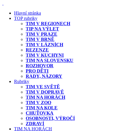
Hlavní stránka
TOP rubriky
TIM V REGIONECH
TIP NA VÝLET
TIM V PRAZE
TIM V BRNĚ
TIM V LÁZNÍCH
REZENZE
TIM V KUCHYNI
TIM NA SLOVENSKU
ROZHOVOR
PRO DĚTI
RADY, NÁZORY
Rubriky
TIM VE SVĚTĚ
TIM V DOPRAVĚ
TIM NA HORÁCH
TIM V ZOO
TIM NA KOLE
CHUŤOVKA
OSOBNOSTI, VÝROČÍ
ZDRAVÍ
TIM NA HORÁCH