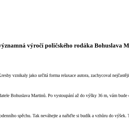
významná výročí poličského rodáka Bohuslava Mar
 Kresby vznikaly jako určitá forma relaxace autora, zachycoval nejčastě
atele Bohuslava Martinů. Po vystoupání až do výšky 36 m, vám bude o
denního spěchu. Tak neváhejte a nařiďte si budík a vzhůru do výšek. T