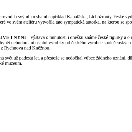
doprovodila svými kresbami například Kanafáska, Lichožrouty, české vyd
teré ve svém ateliéru vytvořila tato sympatická autorka, na kterou se s
ÍVE I NYNÍ
–
výstava o minulosti i dnešku známé české figurky a o
Chybět nebudou ani ostatní výrobky od českého výrobce společenských
ek z Rychnova nad Kněžnou.
á svět už padesát let, a přestože se nedočkal vůbec žádného uznání, dí
čské muzeum.