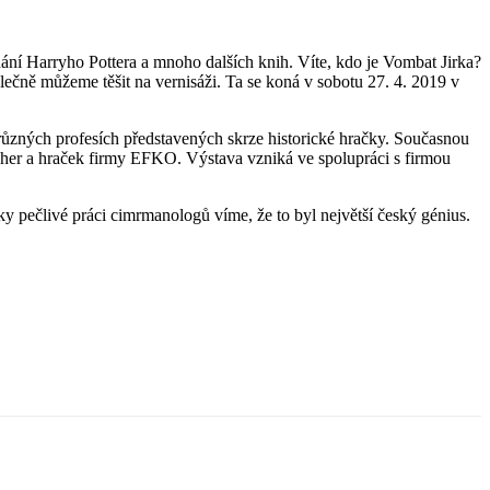
ání Harryho Pottera a mnoho dalších knih. Víte, kdo je Vombat Jirka?
polečně můžeme těšit na vernisáži. Ta se koná v sobotu 27. 4. 2019 v
 různých profesích představených skrze historické hračky. Současnou
 her a hraček firmy EFKO. Výstava vzniká ve spolupráci s firmou
ky pečlivé práci cimrmanologů víme, že to byl největší český génius.