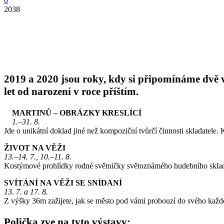
0
2038
2019 a 2020 jsou roky, kdy si připomínáme dvě 
let od narození v roce příštím.
MARTINŮ – OBRÁZKY KRESLÍCÍ
1.–31. 8.
Jde o unikátní doklad jiné než kompoziční tvůrčí činnosti skladatele.
ŽIVOT NA VĚŽI
13.–14. 7., 10.–11. 8.
Kostýmové prohlídky rodné světničky světoznámého hudebního sklad
SVÍTÁNÍ NA VĚŽI SE SNÍDANÍ
13. 7. a 17. 8.
Z výšky 36m zažijete, jak se město pod vámi probouzí do svého každo
Polička zve na tyto výstavy: