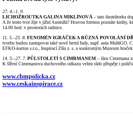
27. 4.–1. 9.
LICHOŽROUTKA GALINA MIKLÍNOVÁ
– tato ilustrátorka 
A že tento tvor žije v jižní Austrálii? Hravou formou poznáte knihy, k
14.00 hod. v prostorách radnice.
11. 5.–25. 8.
FENOMÉN IGRÁČEK A RŮZNÁ POVOLÁNÍ DŘ
tvorbu budou zastupovat také nové herní řady, např. auta MultiGO. 
EFKO-karton s.r.o., Inspirací Zlín z. s. a soukromým Muzeum hrač
14. 5.–27. 7.
PŮLSTOLETÍ S CIMRMANEM
– Járu Cimrmana zn
K šíření Cimrmanova duchovního odkazu velmi rádo přispěje i poli
www.cbmpolicka.cz
www.ceskainspirace.cz