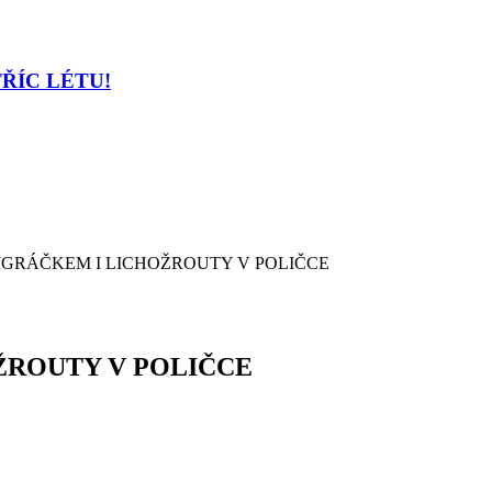
TŘÍC LÉTU!
IGRÁČKEM I LICHOŽROUTY V POLIČCE
ŽROUTY V POLIČCE