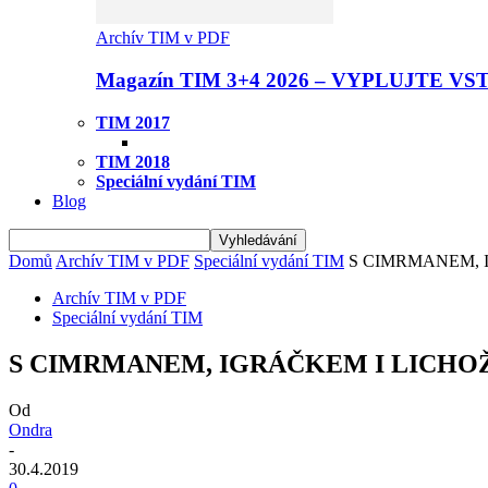
Archív TIM v PDF
Magazín TIM 3+4 2026 – VYPLUJTE VS
TIM 2017
TIM 2018
Speciální vydání TIM
Blog
Domů
Archív TIM v PDF
Speciální vydání TIM
S CIMRMANEM, 
Archív TIM v PDF
Speciální vydání TIM
S CIMRMANEM, IGRÁČKEM I LICHO
Od
Ondra
-
30.4.2019