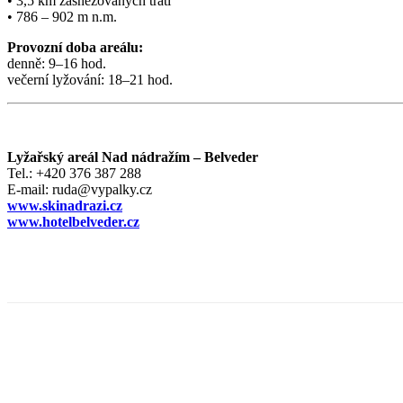
• 3,5 km zasněžovaných tratí
• 786 – 902 m n.m.
Provozní doba areálu:
denně: 9–16 hod.
večerní lyžování: 18–21 hod.
Lyžařský areál Nad nádražím – Belveder
Tel.: +420 376 387 288
E-mail: ruda@vypalky.cz
www.skinadrazi.cz
www.hotelbelveder.cz