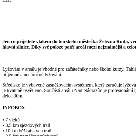
2327
Jen co přijedete vlakem do horského městečka Železná Ruda, vedl
hlavní silnice. Díky své poloze patří areál mezi nejznámější a cel
Lyžování v areálu je vhodné pro začátečníky nebo školní kurzy. Táhlé
příjemné a nenáročné lyžování.
Středisko je vybavené zasněžovacím systémem, který zaručuje lyžová
je kvalitně osvětleno. Součástí areálu Nad Nádražím je profesionální
délce 30m.
INFOBOX
• 7 vleků
• 3,5 km sjezdových tratí
• 10 km běžkařských tratí