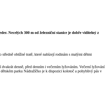
r. Necelých 300 m od železniční stanice je dobře viditelný z
středně obtížné tratě, které nabízejí rodinám s malými dětmi
í dvakrát denně, před denním i večerním lyžováním. Večerní lyžování
v dětském parku Nádražíčko je k dispozici kolotoč a pohyblivý pás v