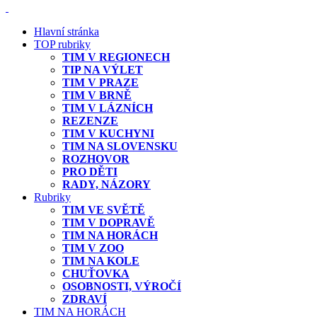
Hlavní stránka
TOP rubriky
TIM V REGIONECH
TIP NA VÝLET
TIM V PRAZE
TIM V BRNĚ
TIM V LÁZNÍCH
REZENZE
TIM V KUCHYNI
TIM NA SLOVENSKU
ROZHOVOR
PRO DĚTI
RADY, NÁZORY
Rubriky
TIM VE SVĚTĚ
TIM V DOPRAVĚ
TIM NA HORÁCH
TIM V ZOO
TIM NA KOLE
CHUŤOVKA
OSOBNOSTI, VÝROČÍ
ZDRAVÍ
TIM NA HORÁCH