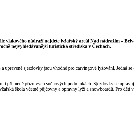
e vlakového nádraží najdete lyžařský areál Nad nádražím – Belvede
oročně nejvyhledávanější turistická střediska v Čechách.
 a upravené sjezdovky jsou vhodné pro carvingové lyžování. Jedná se o 
ní i při méně příznivých sněhových podmínkách. Sjezdovky se upravuj
 lyžařská škola včetně půjčovny a opravny lyží a snowboardů. Pro děti 