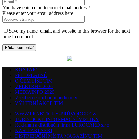
You have entered an incorrect email address!
Please enter your email address here
Save my name, email, and website in this browser for the next
time I comment.
KONTAKT
PŘEDPLATNÉ
O ČEM PÍŠE TIM
VELETRHY 2026
MEDIAINFO 2026
Všeobecné obchodní podmínky
VÝHERNÍ AKCE TIM
WWW.PRAKTICKÝ-PRŮVODCE.CZ
TURISTICKÉ INFORMAČNÍ VIZITKY
Reklamní a distribuční firma EUROCARD s.r.o.
NAŠI PARTNEŘI
DISTRIBUČNÍ MÍSTA MAGAZÍNU TIM