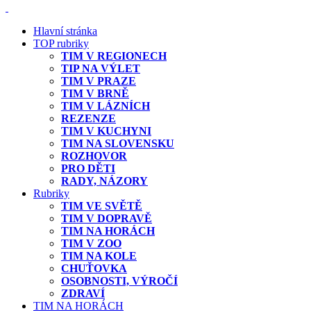
Hlavní stránka
TOP rubriky
TIM V REGIONECH
TIP NA VÝLET
TIM V PRAZE
TIM V BRNĚ
TIM V LÁZNÍCH
REZENZE
TIM V KUCHYNI
TIM NA SLOVENSKU
ROZHOVOR
PRO DĚTI
RADY, NÁZORY
Rubriky
TIM VE SVĚTĚ
TIM V DOPRAVĚ
TIM NA HORÁCH
TIM V ZOO
TIM NA KOLE
CHUŤOVKA
OSOBNOSTI, VÝROČÍ
ZDRAVÍ
TIM NA HORÁCH