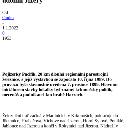
údolím Jizery
Od
Ondra
-
1.1.2022
0
1953
Pojizerký Pacifik, 20 km dlouhá regionální parostrojní
železnice, s jejíž výstavbou se započalo 10. října 1989. Do
provozu byla slavnostně uvedena 7. prosince 1899. Hlavním
iniciátorem stavby lokálky byl známý krkonošský politik,
mecenáš a podnikatel Jan hrabě Harrach.
Železniční trať začíná v Martinicích v Krkonoších, pokračuje do
Jilemnice, Hrabačova, Víchové nad Jizerou, Horní Sytové, Poniklé,
Jablonce nad Jizerou a končí v Rokytnici nad Jizerou. Nádraží v