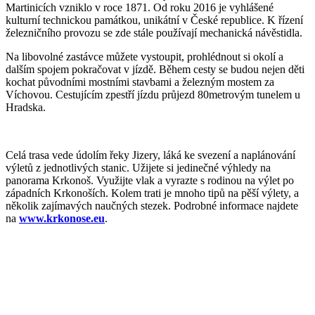
Martinicích vzniklo v roce 1871. Od roku 2016 je vyhlášené
kulturní technickou památkou, unikátní v České republice. K řízení
železničního provozu se zde stále používají mechanická návěstidla.
Na libovolné zastávce můžete vystoupit, prohlédnout si okolí a
dalším spojem pokračovat v jízdě. Během cesty se budou nejen děti
kochat původními mostními stavbami a železným mostem za
Víchovou. Cestujícím zpestří jízdu průjezd 80metrovým tunelem u
Hradska.
Celá trasa vede údolím řeky Jizery, láká ke svezení a naplánování
výletů z jednotlivých stanic. Užijete si jedinečné výhledy na
panorama Krkonoš. Využijte vlak a vyrazte s rodinou na výlet po
západních Krkonoších. Kolem trati je mnoho tipů na pěší výlety, a
několik zajímavých naučných stezek. Podrobné informace najdete
na
www.krkonose.eu
.