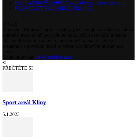
REKLAMNÍ PŘEDMĚTY A DÁRKY – Eurocard s.r.o.
PRAKTICKÝ PRŮVODCE PRAHOU
O NÁS
Magazín TIM přináší tipy na výlety, představuje nové stezky, nabízí
zajímavé trasy, ať už pro jízdu na kole, lyžích nebo pěší turistiku,
ukazuje fotografie známých i neznámých památek nebo je
seznamuje s pověstmi, které se vážou k zajímavým místům naší
země.
Kontaktujte nás:
info@czech-tim.cz
©
PŘEČTĚTE SI
Sport areál Klíny
5.1.2023