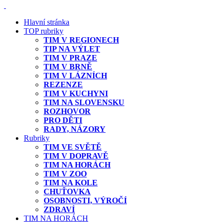
Hlavní stránka
TOP rubriky
TIM V REGIONECH
TIP NA VÝLET
TIM V PRAZE
TIM V BRNĚ
TIM V LÁZNÍCH
REZENZE
TIM V KUCHYNI
TIM NA SLOVENSKU
ROZHOVOR
PRO DĚTI
RADY, NÁZORY
Rubriky
TIM VE SVĚTĚ
TIM V DOPRAVĚ
TIM NA HORÁCH
TIM V ZOO
TIM NA KOLE
CHUŤOVKA
OSOBNOSTI, VÝROČÍ
ZDRAVÍ
TIM NA HORÁCH