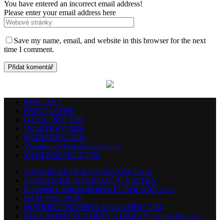
You have entered an incorrect email address!
Please enter your email address here
Save my name, email, and website in this browser for the next
time I comment.
KONTAKT
PŘEDPLATNÉ
O ČEM PÍŠE TIM
VELETRHY 2026
MEDIAINFO 2026
Všeobecné obchodní podmínky
VÝHERNÍ AKCE TIM
WWW.PRAKTICKÝ-PRŮVODCE.CZ
TURISTICKÉ INFORMAČNÍ VIZITKY
Reklamní a distribuční firma EUROCARD s.r.o.
NAŠI PARTNEŘI
DISTRIBUČNÍ MÍSTA MAGAZÍNU TIM
REKLAMNÍ PŘEDMĚTY A DÁRKY – Eurocard s.r.o.