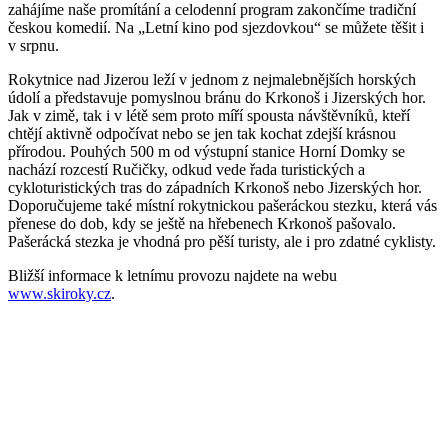
zahájíme naše promítání a celodenní program zakončíme tradiční
českou komedií. Na „Letní kino pod sjezdovkou“ se můžete těšit i
v srpnu.
Rokytnice nad Jizerou leží v jednom z nejmalebnějších horských
údolí a představuje pomyslnou bránu do Krkonoš i Jizerských hor.
Jak v zimě, tak i v létě sem proto míří spousta návštěvníků, kteří
chtějí aktivně odpočívat nebo se jen tak kochat zdejší krásnou
přírodou. Pouhých 500 m od výstupní stanice Horní Domky se
nachází rozcestí Ručičky, odkud vede řada turistických a
cykloturistických tras do západních Krkonoš nebo Jizerských hor.
Doporučujeme také místní rokytnickou pašeráckou stezku, která vás
přenese do dob, kdy se ještě na hřebenech Krkonoš pašovalo.
Pašerácká stezka je vhodná pro pěší turisty, ale i pro zdatné cyklisty.
Bližší informace k letnímu provozu najdete na webu
www.skiroky.cz
.