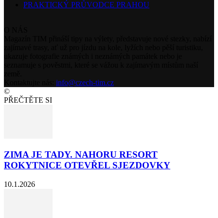
PRAKTICKÝ PRŮVODCE PRAHOU
O NÁS
Magazín TIM přináší tipy na výlety, představuje nové stezky, nabízí
zajímavé trasy, ať už pro jízdu na kole, lyžích nebo pěší turistiku,
ukazuje fotografie známých i neznámých památek nebo je
seznamuje s pověstmi, které se vážou k zajímavým místům naší
země.
Kontaktujte nás:
info@czech-tim.cz
©
PŘEČTĚTE SI
ZIMA JE TADY. NAHORU RESORT
ROKYTNICE OTEVŘEL SJEZDOVKY
10.1.2026