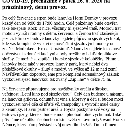
COVID-19, přecházíme v pátek 26. 6. 2020 na
prázdninový, denní provoz.
Po celý červenec a srpen bude lanovka Horní Domky v provozu
každý den od 9:00 do 17:00 hodin. Celé prázdniny bude otevřen
také bikepark Rock-it-nice, všechny tři sjezdové tratě. Modrou trať
mohou využít i rodiny s dětmi, červenou a černou trať zkušenější
jezdci. Přímo v budově lanovky najdete půjčovnu sjezdových kol,
kde vás kompletně vybaví nejnovějšími sjezdovými modely od
značek Modraker a Kross. U nástupiště lanovky najdete letos nově
občerstvení s domácí kuchyní a byly rozšířeny i další doplňkové
služby. Je možné si zapůjčit i horské sjezdové koloběžky. Přímo u
lanovky bude také v provozu lanový park, který nabízí dva
překážkové okruhy – žlutý a modrý, ve výšce až 12 m nad zemí.
Návštěvníkům doporučujeme pro kompletní adrenalinový zážitek
vyzkoušet sjezd lanovkou tak zvaný „Zip line“ v délce 75 m.
Na červenec připravujeme pro návštěvníky areálu a širokou
veřejnost „Letní kino pod sjezdovkou“. Celý den budeme u nástupu
na lanovku grilovat, ochutnávat vína z Moravy a děti si budou moci
vyzkoušet nové dětské hřiště vč. trampolíny a vytvořit malé dárky
z keramiky. Hlavní partner areálu Toyota poskytne své vozy na
testovací jízdy, které si budete moci plnohodnotně vychutnat. Také
přivítáme několikanásobného mistra světa v trávním lyžování Honzu
Němce, který nám představí svůj nový film Lyžař. Tímto filmem