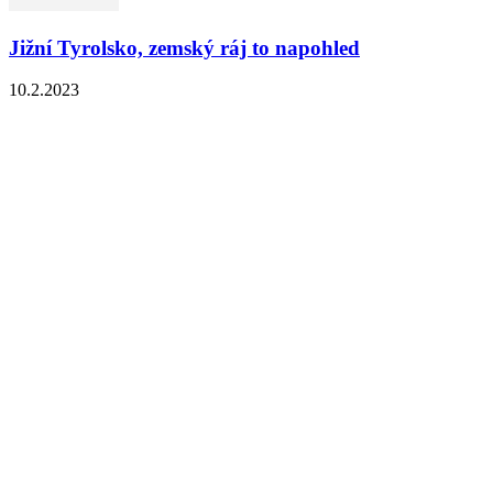
Jižní Tyrolsko, zemský ráj to napohled
10.2.2023