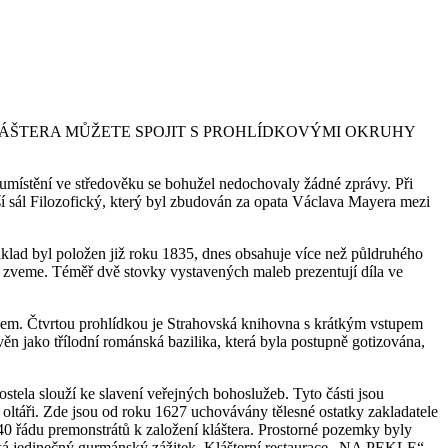
ÁŠTERA MŮŽETE SPOJIT S PROHLÍDKOVÝMI OKRUHY
umístění ve středověku se bohužel nedochovaly žádné zprávy. Při
í sál Filozofický, který byl zbudován za opata Václava Mayera mezi
klad byl položen již roku 1835, dnes obsahuje více než půldruhého
ás zveme. Téměř dvě stovky vystavených maleb prezentují díla ve
dem. Čtvrtou prohlídkou je Strahovská knihovna s krátkým vstupem
ěn jako třílodní románská bazilika, která byla postupně gotizována,
kostela slouží ke slavení veřejných bohoslužeb. Tyto části jsou
 oltáři. Zde jsou od roku 1627 uchovávány tělesné ostatky zakladatele
140 řádu premonstrátů k založení kláštera. Prostorné pozemky byly
čeká jedinečný gurmánský zážitek. Klášterní restaurace „NA PEKLE“