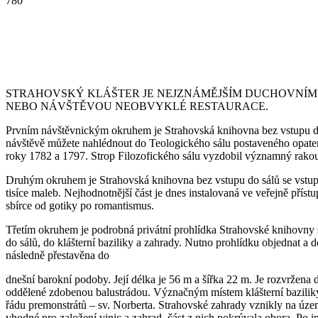
780
STRAHOVSKÝ KLÁŠTER JE NEJZNÁMĚJŠÍM DUCHOVNÍM
NEBO NÁVŠTĚVOU NEOBVYKLÉ RESTAURACE.
Prvním návštěvnickým okruhem je Strahovská knihovna bez vstupu do 
návštěvě můžete nahlédnout do Teologického sálu postaveného opatem
roky 1782 a 1797. Strop Filozofického sálu vyzdobil významný rako
Druhým okruhem je Strahovská knihovna bez vstupu do sálů se vstupe
tisíce maleb. Nejhodnotnější část je dnes instalovaná ve veřejně pří
sbírce od gotiky po romantismus.
Třetím okruhem je podrobná privátní prohlídka Strahovské knihovny 
do sálů, do klášterní baziliky a zahrady. Nutno prohlídku objednat a
následně přestavěna do
dnešní barokní podoby. Její délka je 56 m a šířka 22 m. Je rozvržena do
oddělené zdobenou balustrádou. Význačným místem klášterní baziliky j
řádu premonstrátů – sv. Norberta. Strahovské zahrady vznikly na území
vhodné pro založení vinic a zahrad, část z nich pokrývala obora. Po