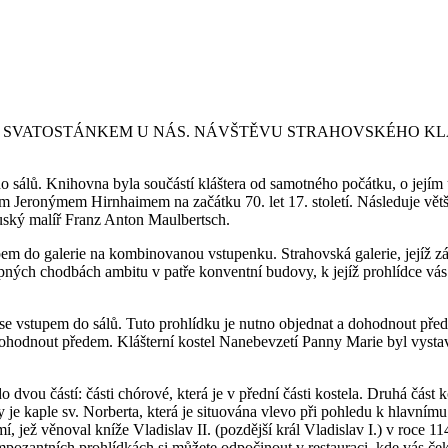
 SVATOSTÁNKEM U NÁS. NÁVŠTĚVU STRAHOVSKÉHO KL
sálů. Knihovna byla součástí kláštera od samotného počátku, o jejím 
 Jeronýmem Hirnhaimem na začátku 70. let 17. století. Následuje větš
uský malíř Franz Anton Maulbertsch.
m do galerie na kombinovanou vstupenku. Strahovská galerie, jejíž zá
stupných chodbách ambitu v patře konventní budovy, k jejíž prohlídce v
se vstupem do sálů. Tuto prohlídku je nutno objednat a dohodnout pře
 dohodnout předem. Klášterní kostel Nanebevzetí Panny Marie byl vystav
 dvou částí: části chórové, která je v přední části kostela. Druhá část 
e kaple sv. Norberta, která je situována vlevo při pohledu k hlavnímu
, jež věnoval kníže Vladislav II. (pozdější král Vladislav I.) v roce 1
 impozantních prohlídkách si můžete odpočinout v restauraci, kde vás 