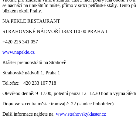
se nachází na unikátním místě, přímo v srdci petřínské skály. Tento pův
blízkém okolí Prahy.
NA PEKLE RESTAURANT
STRAHOVSKÉ NÁDVOŘÍ 133/3 110 00 PRAHA 1
+420 225 341 057
www.napekle.cz
Klášter premonstrátů na Strahově
Strahovské nádvoří 1, Praha 1
Tel.:/fax: +420 233 107 718
Otevřeno denně: 9–17.00, polední pauza 12–12.30 hodin vyjma Štědré
Doprava: z centra města: tramvaj č. 22 (stanice Pohořelec)
Další informace najdete na
www.strahovskyklaster.cz