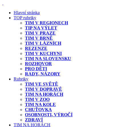
Hlavní stránka
TOP rubriky
TIM V REGIONECH
TIP NA VÝLET
TIM V PRAZE
TIM V BRNĚ
TIM V LÁZNÍCH
REZENZE
TIM V KUCHYNI
TIM NA SLOVENSKU
ROZHOVOR
PRO DĚTI
RADY, NÁZORY
Rubriky
TIM VE SVĚTĚ
TIM V DOPRAVĚ
TIM NA HORÁCH
TIM V ZOO
TIM NA KOLE
CHUŤOVKA
OSOBNOSTI, VÝROČÍ
ZDRAVÍ
TIM NA HORÁCH