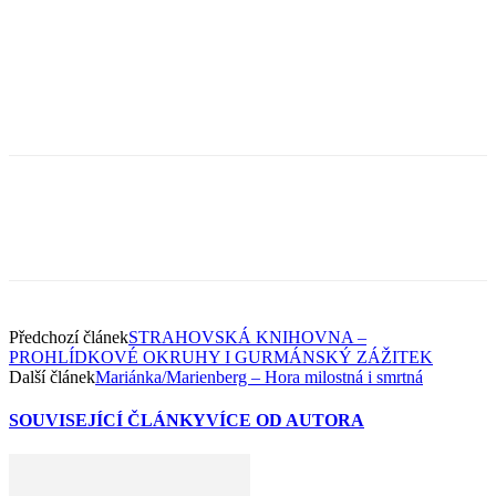
Předchozí článek
STRAHOVSKÁ KNIHOVNA –
PROHLÍDKOVÉ OKRUHY I GURMÁNSKÝ ZÁŽITEK
Další článek
Mariánka/Marienberg – Hora milostná i smrtná
SOUVISEJÍCÍ ČLÁNKY
VÍCE OD AUTORA