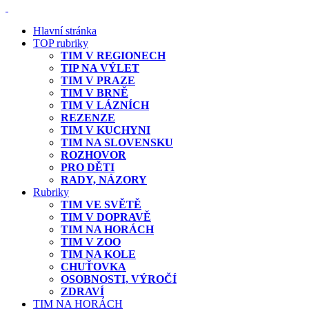
Hlavní stránka
TOP rubriky
TIM V REGIONECH
TIP NA VÝLET
TIM V PRAZE
TIM V BRNĚ
TIM V LÁZNÍCH
REZENZE
TIM V KUCHYNI
TIM NA SLOVENSKU
ROZHOVOR
PRO DĚTI
RADY, NÁZORY
Rubriky
TIM VE SVĚTĚ
TIM V DOPRAVĚ
TIM NA HORÁCH
TIM V ZOO
TIM NA KOLE
CHUŤOVKA
OSOBNOSTI, VÝROČÍ
ZDRAVÍ
TIM NA HORÁCH