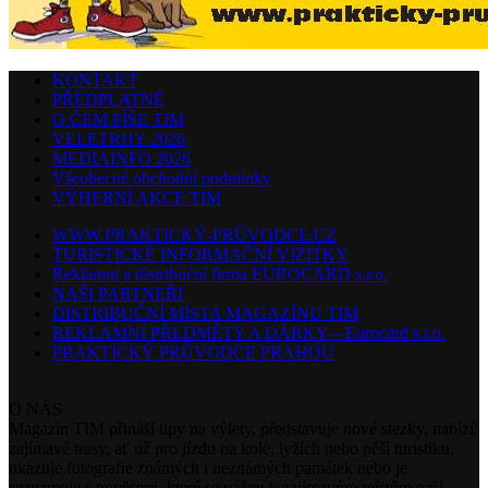
KONTAKT
PŘEDPLATNÉ
O ČEM PÍŠE TIM
VELETRHY 2026
MEDIAINFO 2026
Všeobecné obchodní podmínky
VÝHERNÍ AKCE TIM
WWW.PRAKTICKÝ-PRŮVODCE.CZ
TURISTICKÉ INFORMAČNÍ VIZITKY
Reklamní a distribuční firma EUROCARD s.r.o.
NAŠI PARTNEŘI
DISTRIBUČNÍ MÍSTA MAGAZÍNU TIM
REKLAMNÍ PŘEDMĚTY A DÁRKY – Eurocard s.r.o.
PRAKTICKÝ PRŮVODCE PRAHOU
O NÁS
Magazín TIM přináší tipy na výlety, představuje nové stezky, nabízí
zajímavé trasy, ať už pro jízdu na kole, lyžích nebo pěší turistiku,
ukazuje fotografie známých i neznámých památek nebo je
seznamuje s pověstmi, které se vážou k zajímavým místům naší