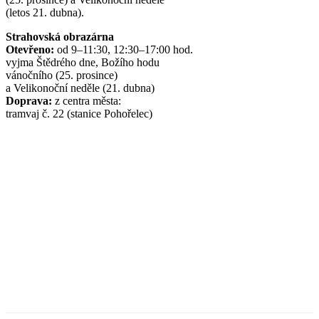
(letos 21. dubna).
Strahovská obrazárna
Otevřeno:
od 9–11:30, 12:30–17:00 hod.
vyjma Štědrého dne, Božího hodu
vánočního (25. prosince)
a Velikonoční neděle (21. dubna)
Doprava:
z centra města:
tramvaj č. 22 (stanice Pohořelec)