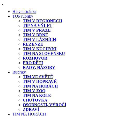
Hlavní stránka
TOP rubriky
TIM V REGIONECH
TIP NA VÝLET
TIM V PRAZE
TIM V BRNĚ
TIM V LÁZNÍCH
REZENZE
TIM V KUCHYNI
TIM NA SLOVENSKU
ROZHOVOR
PRO DĚTI
RADY, NÁZORY
Rubriky
TIM VE SVĚTĚ
TIM V DOPRAVĚ
TIM NA HORÁCH
TIM V ZOO
TIM NA KOLE
CHUŤOVKA
OSOBNOSTI, VÝROČÍ
ZDRAVÍ
TIM NA HORÁCH