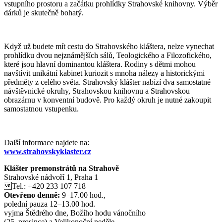
vstupního prostoru a začátku prohlídky Strahovské knihovny. Výběr
dárků je skutečně bohatý.
Když už budete mít cestu do Strahovského kláštera, nelze vynechat
prohlídku dvou nejznámějších sálů, Teologického a Filozofického,
které jsou hlavní dominantou kláštera. Rodiny s dětmi mohou
navštívit unikátní kabinet kuriozit s mnoha nálezy a historickými
předměty z celého světa. Strahovský klášter nabízí dva samostatné
návštěvnické okruhy, Strahovskou knihovnu a Strahovskou
obrazárnu v konventní budově. Pro každý okruh je nutné zakoupit
samostatnou vstupenku.
Další informace najdete na:
www.strahovskyklaster.cz
Klášter premonstrátů na Strahově
Strahovské nádvoří 1, Praha 1
Tel.: +420 233 107 718
Otevřeno denně:
9–17.00 hod.,
polední pauza 12–13.00 hod.
vyjma Štědrého dne, Božího hodu vánočního
(25. prosince) a Velikonoční neděle