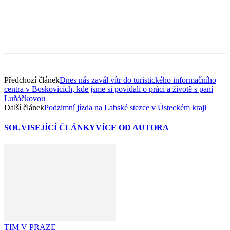
Předchozí článek
Dnes nás zavál vítr do turistického informačního
centra v Boskovicích, kde jsme si povídali o práci a životě s paní
Luňáčkovou
Další článek
Podzimní jízda na Labské stezce v Ústeckém kraji
SOUVISEJÍCÍ ČLÁNKY
VÍCE OD AUTORA
TIM V PRAZE