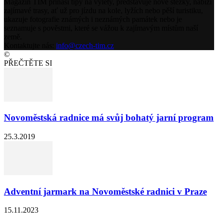
Magazín TIM přináší tipy na výlety, představuje nové stezky, nabízí
zajímavé trasy, ať už pro jízdu na kole, lyžích nebo pěší turistiku,
ukazuje fotografie známých i neznámých památek nebo je
seznamuje s pověstmi, které se vážou k zajímavým místům naší
země.
Kontaktujte nás:
info@czech-tim.cz
©
PŘEČTĚTE SI
Novoměstská radnice má svůj bohatý jarní program
25.3.2019
Adventní jarmark na Novoměstské radnici v Praze
15.11.2023