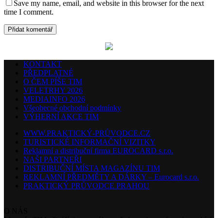
Save my name, email, and website in this browser for the next
time I comment.
KONTAKT
PŘEDPLATNÉ
O ČEM PÍŠE TIM
VELETRHY 2026
MEDIAINFO 2026
Všeobecné obchodní podmínky
VÝHERNÍ AKCE TIM
WWW.PRAKTICKÝ-PRŮVODCE.CZ
TURISTICKÉ INFORMAČNÍ VIZITKY
Reklamní a distribuční firma EUROCARD s.r.o.
NAŠI PARTNEŘI
DISTRIBUČNÍ MÍSTA MAGAZÍNU TIM
REKLAMNÍ PŘEDMĚTY A DÁRKY – Eurocard s.r.o.
PRAKTICKÝ PRŮVODCE PRAHOU
O NÁS