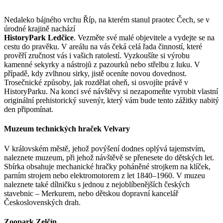
Nedaleko bájného vrchu Říp, na kterém stanul praotec Čech, se v
úrodné krajině nachází
HistoryPark Ledčice
. Vezměte své malé objevitele a vydejte se na
cestu do pravěku. V areálu na vás čeká celá řada činností, které
prověří zručnost vás i vašich ratolestí. Vyzkoušíte si výrobu
kamenné sekyrky a nástrojů z pazourků nebo střelbu z luku. V
případě, kdy zvlhnou sirky, jistě oceníte novou dovednost.
Trosečnické způsoby, jak rozdělat oheň, si osvojíte právě v
HistoryParku. Na konci své návštěvy si nezapomeňte vyrobit vlastní
originální prehistorický suvenýr, který vám bude tento zážitky nabitý
den připomínat.
Muzeum technických hraček Velvary
V královském městě, jehož povýšení dodnes oplývá tajemstvím,
naleznete muzeum, při jehož návštěvě se přenesete do dětských let.
Sbírka obsahuje mechanické hračky poháněné strojkem na klíček,
parním strojem nebo elektromotorem z let 1840–1960. V muzeu
naleznete také dílničku s jednou z nejoblíbenějších českých
stavebnic – Merkurem, nebo dětskou dopravní kancelář
Československých drah.
Zoopark Zelčín