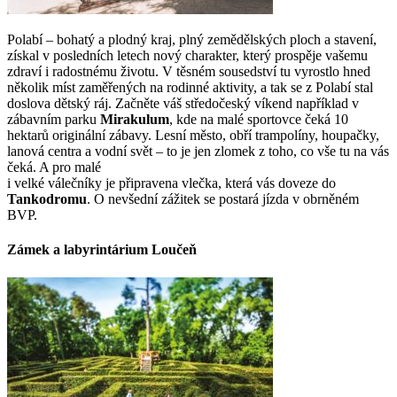
Polabí – bohatý a plodný kraj, plný zemědělských ploch a stavení,
získal v posledních letech nový charakter, který prospěje vašemu
zdraví i radostnému životu. V těsném sousedství tu vyrostlo hned
několik míst zaměřených na rodinné aktivity, a tak se z Polabí stal
doslova dětský ráj. Začněte váš středočeský víkend například v
zábavním parku
Mirakulum
, kde na malé sportovce čeká 10
hektarů originální zábavy. Lesní město, obří trampolíny, houpačky,
lanová centra a vodní svět – to je jen zlomek z toho, co vše tu na vás
čeká. A pro malé
i velké válečníky je připravena vlečka, která vás doveze do
Tankodromu
. O nevšední zážitek se postará jízda v obrněném
BVP.
Zámek a labyrintárium Loučeň