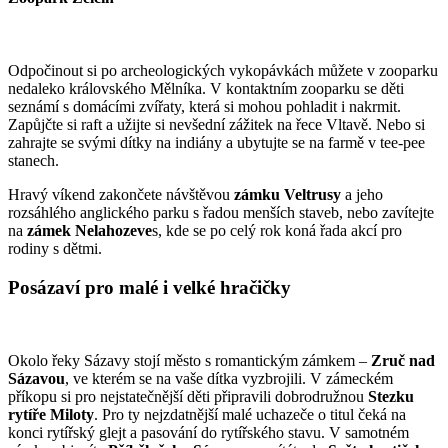
Odpočinout si po archeologických vykopávkách můžete v zooparku
nedaleko královského Mělníka. V kontaktním zooparku se děti
seznámí s domácími zvířaty, která si mohou pohladit i nakrmit.
Zapůjčte si raft a užijte si nevšední zážitek na řece Vltavě. Nebo si
zahrajte se svými dítky na indiány a ubytujte se na farmě v tee-pee
stanech.
Hravý víkend zakončete návštěvou
zámku Veltrusy
a jeho
rozsáhlého anglického parku s řadou menších staveb, nebo zavítejte
na
zámek Nelahozeve
s, kde se po celý rok koná řada akcí pro
rodiny s dětmi.
Posázaví pro malé i velké hračičky
Okolo řeky Sázavy stojí město s romantickým zámkem –
Zruč nad
Sázavou
, ve kterém se na vaše dítka vyzbrojili. V zámeckém
příkopu si pro nejstatečnější děti připravili dobrodružnou
Stezku
rytíře Miloty
. Pro ty nejzdatnější malé uchazeče o titul čeká na
konci rytířský glejt a pasování do rytířského stavu. V samotném