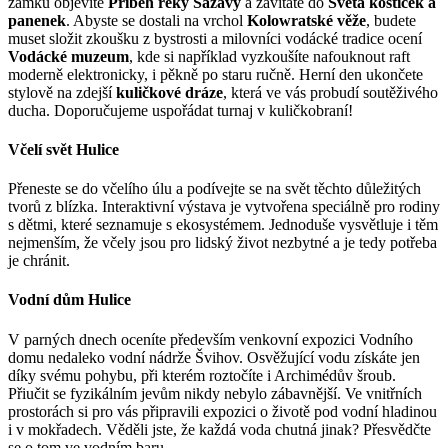
zámku objevíte
Příběh řeky Sázavy
a zavítáte do
Světa kostiček a
panenek
. Abyste se dostali na vrchol
Kolowratské věže
, budete
muset složit zkoušku z bystrosti a milovníci vodácké tradice ocení
Vodácké muzeum
, kde si například vyzkoušíte nafouknout raft
moderně elektronicky, i pěkně po staru ručně. Herní den ukončete
stylově na zdejší
kuličkové dráze
, která ve vás probudí soutěživého
ducha. Doporučujeme uspořádat turnaj v kuličkobraní!
Včelí svět Hulice
Přeneste se do včelího úlu a podívejte se na svět těchto důležitých
tvorů z blízka. Interaktivní výstava je vytvořena speciálně pro rodiny
s dětmi, které seznamuje s ekosystémem. Jednoduše vysvětluje i těm
nejmenším, že včely jsou pro lidský život nezbytné a je tedy potřeba
je chránit.
Vodní dům Hulice
V parných dnech oceníte především venkovní expozici Vodního
domu nedaleko vodní nádrže Švihov. Osvěžující vodu získáte jen
díky svému pohybu, při kterém roztočíte i Archimédův šroub.
Přiučit se fyzikálním jevům nikdy nebylo zábavnější. Ve vnitřních
prostorách si pro vás připravili expozici o životě pod vodní hladinou
i v mokřadech. Věděli jste, že každá voda chutná jinak? Přesvědčte
se o tom ve vodním baru.