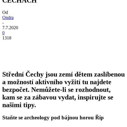
ČECHÁCH
Od
Ondra
-
7.7.2020
0
1318
Střední Čechy jsou zemí dětem zaslíbenou
a možností aktivního vyžití tu najdete
bezpočet. Nemůžete-li se rozhodnout,
kam se za zábavou vydat, inspirujte se
našimi tipy.
Staňte se archeology pod bájnou horou Říp