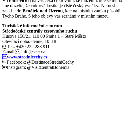
V
Dobrovicích
na vás čeká cukrovarnické muzeum, kde se mimo
jiné dozvíte, že cukrová kostka je čistě český vynález. Nebo si
zajeďte do
Benátek nad Jizerou
, kde na místním zámku působil
Tycho Brahe. S jeho objevy vás seznámí v místním muzeu.
Turistické informační centrum
Středočeské centrály cestovního ruchu
Husova 156/21, 110 00 Praha 1 – Staré Město
Otevírací doba: denně, 10–18
Tel.: +420 222 288 911
E-mail: info@sccr.cz
www.strednicechy.cz
Facebook: @DestinaceStredniCechy
Instagram: @VisitCentralBohemia