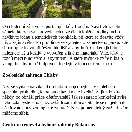
O celodenní zábavu se postarají také v Loučni. Navštivte s dětmi
zámek, kterým vás provede jeden ze členů knížecí rodiny, nebo
navštivte jednu z tematických prohlídek, při které se dozvíte vždy
něco zajímavého. Po prohlídce se vydejte do zámeckého parku, kde
si potrápíte hlavu při řešení bludišť a labyrintů. Celkem jich tu
naleznete 12 a každý je vytvořen z jiného materiálu. Víte, jaký je
rozdíl mezi bludištěm a labyrintem? A které mýtické zvíře hlídalo
vstup do labyrintů? Odpovědi hledejte v loučeňském parku.
Zoologická zahrada Chleby
Než se vydáte na víkend do Polabí, objednejte si v Chlebech
speciální prohlídku, která bude bavit malé i velké. Zajímalo vás
někdy, co obnáší práce ošetřovatelů? Jak se starat o konkrétní zvíře,
nebo zda byste jeho chov zvládli sami doma? Staňte se na jeden den
ošetřovatelem v zoologické zahradě. Nezapomenutelný zážitek vám
můžeme slíbit.
Centrum řemesel a bylinné zahrady Botanicus