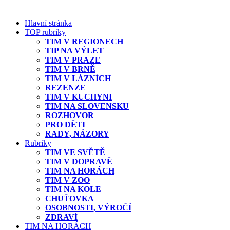
Hlavní stránka
TOP rubriky
TIM V REGIONECH
TIP NA VÝLET
TIM V PRAZE
TIM V BRNĚ
TIM V LÁZNÍCH
REZENZE
TIM V KUCHYNI
TIM NA SLOVENSKU
ROZHOVOR
PRO DĚTI
RADY, NÁZORY
Rubriky
TIM VE SVĚTĚ
TIM V DOPRAVĚ
TIM NA HORÁCH
TIM V ZOO
TIM NA KOLE
CHUŤOVKA
OSOBNOSTI, VÝROČÍ
ZDRAVÍ
TIM NA HORÁCH