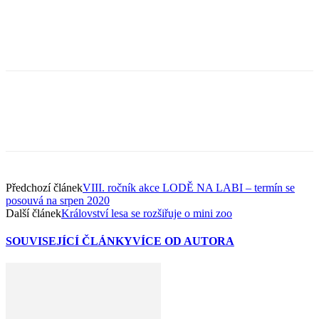
Předchozí článek
VIII. ročník akce LODĚ NA LABI – termín se
posouvá na srpen 2020
Další článek
Království lesa se rozšiřuje o mini zoo
SOUVISEJÍCÍ ČLÁNKY
VÍCE OD AUTORA