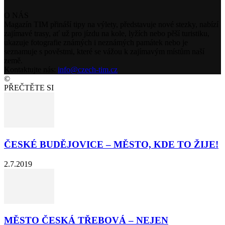
O NÁS
Magazín TIM přináší tipy na výlety, představuje nové stezky, nabízí
zajímavé trasy, ať už pro jízdu na kole, lyžích nebo pěší turistiku,
ukazuje fotografie známých i neznámých památek nebo je
seznamuje s pověstmi, které se vážou k zajímavým místům naší
země.
Kontaktujte nás:
info@czech-tim.cz
©
PŘEČTĚTE SI
ČESKÉ BUDĚJOVICE – MĚSTO, KDE TO ŽIJE!
2.7.2019
MĚSTO ČESKÁ TŘEBOVÁ – NEJEN