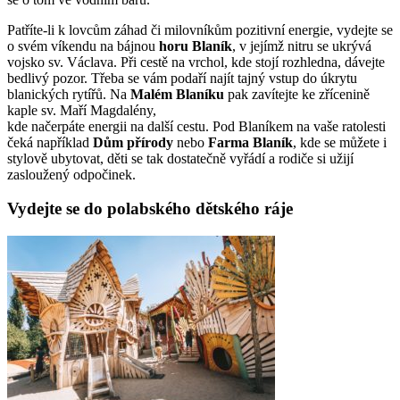
Patříte-li k lovcům záhad či milovníkům pozitivní energie, vydejte se
o svém víkendu na bájnou
horu
Blaník
, v jejímž nitru se ukrývá
vojsko sv. Václava. Při cestě na vrchol, kde stojí rozhledna, dávejte
bedlivý pozor. Třeba se vám podaří najít tajný vstup do úkrytu
blanických rytířů. Na
Malém Blaníku
pak zavítejte ke zřícenině
kaple sv. Maří Magdalény,
kde načerpáte energii na další cestu. Pod Blaníkem na vaše ratolesti
čeká například
Dům přírody
nebo
Farma Blaník
, kde se můžete i
stylově ubytovat, děti se tak dostatečně vyřádí a rodiče si užijí
zasloužený odpočinek.
Vydejte se do polabského dětského ráje