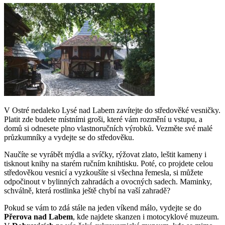
V Ostré nedaleko Lysé nad Labem zavítejte do středověké vesničky.
Platit zde budete místními groši, které vám rozmění u vstupu, a
domů si odnesete plno vlastnoručních výrobků. Vezměte své malé
průzkumníky a vydejte se do středověku.
Naučíte se vyrábět mýdla a svíčky, rýžovat zlato, leštit kameny i
tisknout knihy na starém ručním knihtisku. Poté, co projdete celou
středověkou vesnicí a vyzkoušíte si všechna řemesla, si můžete
odpočinout v bylinných zahradách a ovocných sadech. Maminky,
schválně, která rostlinka ještě chybí na vaší zahradě?
Pokud se vám to zdá stále na jeden víkend málo, vydejte se do
Přerova nad Labem
, kde najdete skanzen i motocyklové muzeum.