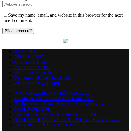
Save my name, email, and website in this browser for the next
time I comment.
KONTAKT
PŘEDPLATNÉ
O ČEM PÍŠE TIM
VELETRHY 2026
MEDIAINFO 2026
Všeobecné obchodní podmínky
VÝHERNÍ AKCE TIM
WWW.PRAKTICKÝ-PRŮVODCE.CZ
TURISTICKÉ INFORMAČNÍ VIZITKY
Reklamní a distribuční firma EUROCARD s.r.o.
NAŠI PARTNEŘI
DISTRIBUČNÍ MÍSTA MAGAZÍNU TIM
REKLAMNÍ PŘEDMĚTY A DÁRKY – Eurocard s.r.o.
PRAKTICKÝ PRŮVODCE PRAHOU