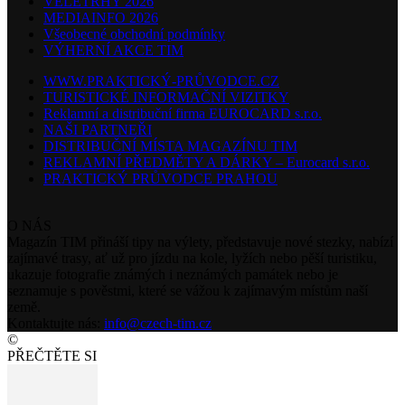
VELETRHY 2026
MEDIAINFO 2026
Všeobecné obchodní podmínky
VÝHERNÍ AKCE TIM
WWW.PRAKTICKÝ-PRŮVODCE.CZ
TURISTICKÉ INFORMAČNÍ VIZITKY
Reklamní a distribuční firma EUROCARD s.r.o.
NAŠI PARTNEŘI
DISTRIBUČNÍ MÍSTA MAGAZÍNU TIM
REKLAMNÍ PŘEDMĚTY A DÁRKY – Eurocard s.r.o.
PRAKTICKÝ PRŮVODCE PRAHOU
O NÁS
Magazín TIM přináší tipy na výlety, představuje nové stezky, nabízí
zajímavé trasy, ať už pro jízdu na kole, lyžích nebo pěší turistiku,
ukazuje fotografie známých i neznámých památek nebo je
seznamuje s pověstmi, které se vážou k zajímavým místům naší
země.
Kontaktujte nás:
info@czech-tim.cz
©
PŘEČTĚTE SI