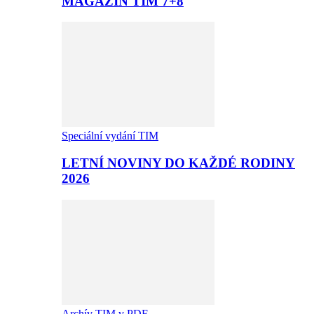
MAGAZÍN TIM 7+8
Speciální vydání TIM
LETNÍ NOVINY DO KAŽDÉ RODINY
2026
Archív TIM v PDF