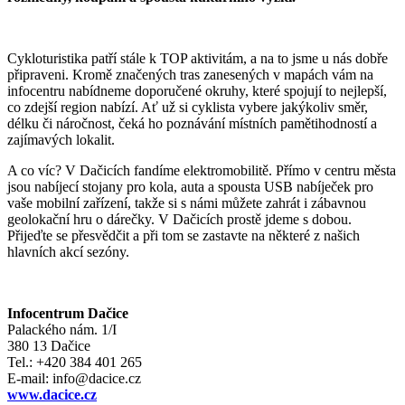
Cykloturistika patří stále k TOP aktivitám, a na to jsme u nás dobře
připraveni. Kromě značených tras zanesených v mapách vám na
infocentru nabídneme doporučené okruhy, které spojují to nejlepší,
co zdejší region nabízí. Ať už si cyklista vybere jakýkoliv směr,
délku či náročnost, čeká ho poznávání místních pamětihodností a
zajímavých lokalit.
A co víc? V Dačicích fandíme elektromobilitě. Přímo v centru města
jsou nabíjecí stojany pro kola, auta a spousta USB nabíječek pro
vaše mobilní zařízení, takže si s námi můžete zahrát i zábavnou
geolokační hru o dárečky. V Dačicích prostě jdeme s dobou.
Přijeďte se přesvědčit a při tom se zastavte na některé z našich
hlavních akcí sezóny.
Infocentrum Dačice
Palackého nám. 1/I
380 13 Dačice
Tel.: +420 384 401 265
E-mail: info@dacice.cz
www.dacice.cz