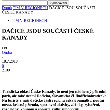
Domů
TIM V REGIONECH
DAČICE JSOU SOUČÁSTÍ
ČESKÉ KANADY
TIM V REGIONECH
DAČICE JSOU SOUČÁSTÍ ČESKÉ
KANADY
Od
Ondra
-
18.7.2018
0
2100
Turistická oblast České Kanady, to není jen nádherný přírodní
park, ale také území Dačicka, Slavonicka či Jindřichohradecka.
Na turisty v naší dačické části regionu čekají památky, poutní
místa, krásná příroda, sportovní aktivity, zážitky, rybaření,
rozhledny, koupání a spousta kulturního vyžití.