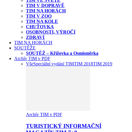
TIM VE SVĚTĚ
TIM V DOPRAVĚ
TIM NA HORÁCH
TIM V ZOO
TIM NA KOLE
CHUŤOVKA
OSOBNOSTI, VÝROČÍ
ZDRAVÍ
TIM NA HORÁCH
SOUTĚŽE
SOUTĚŽ – Křížovka a Osmisměrka
Archív TIM v PDF
Vše
Speciální vydání TIM
TIM 2018
TIM 2019
Archív TIM v PDF
TURISTICKÝ INFORMAČNÍ