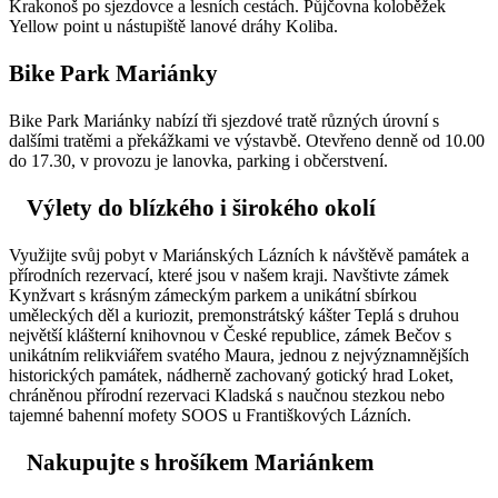
Krakonoš po sjezdovce a lesních cestách. Půjčovna koloběžek
Yellow point u nástupiště lanové dráhy Koliba.
Bike Park Mariánky
Bike Park Mariánky nabízí tři sjezdové tratě různých úrovní s
dalšími tratěmi a překážkami ve výstavbě. Otevřeno denně od 10.00
do 17.30, v provozu je lanovka, parking i občerstvení.
Výlety do blízkého i širokého okolí
Využijte svůj pobyt v Mariánských Lázních k návštěvě památek a
přírodních rezervací, které jsou v našem kraji. Navštivte zámek
Kynžvart s krásným zámeckým parkem a unikátní sbírkou
uměleckých děl a kuriozit, premonstrátský kášter Teplá s druhou
největší klášterní knihovnou v České republice, zámek Bečov s
unikátním relikviářem svatého Maura, jednou z nejvýznamnějších
historických památek, nádherně zachovaný gotický hrad Loket,
chráněnou přírodní rezervaci Kladská s naučnou stezkou nebo
tajemné bahenní mofety SOOS u Františkových Lázních.
Nakupujte s hrošíkem Mariánkem