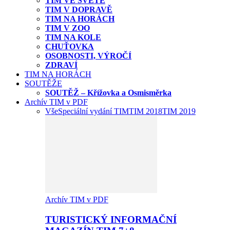
TIM VE SVĚTĚ
TIM V DOPRAVĚ
TIM NA HORÁCH
TIM V ZOO
TIM NA KOLE
CHUŤOVKA
OSOBNOSTI, VÝROČÍ
ZDRAVÍ
TIM NA HORÁCH
SOUTĚŽE
SOUTĚŽ – Křížovka a Osmisměrka
Archív TIM v PDF
Vše
Speciální vydání TIM
TIM 2018
TIM 2019
Archív TIM v PDF
TURISTICKÝ INFORMAČNÍ