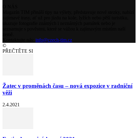
O NÁS
Magazín TIM přináší tipy na výlety, představuje nové stezky, nabízí
zajímavé trasy, ať už pro jízdu na kole, lyžích nebo pěší turistiku,
ukazuje fotografie známých i neznámých památek nebo je
seznamuje s pověstmi, které se vážou k zajímavým místům naší
země.
Kontaktujte nás:
info@czech-tim.cz
©
PŘEČTĚTE SI
Žatec v proměnách času – nová expozice v radniční
věži
2.4.2021