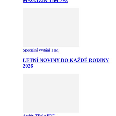
MAGAZÍN TIM 7+8
Speciální vydání TIM
LETNÍ NOVINY DO KAŽDÉ RODINY
2026
Archív TIM v PDF