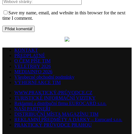
Save my name, email, and website in this browser for the next
time I comment.
KONTAKT
PŘEDPLATNÉ
O ČEM PÍŠE TIM
VELETRHY 2026
MEDIAINFO 2026
Všeobecné obchodní podmínky
VÝHERNÍ AKCE TIM
WWW.PRAKTICKÝ-PRŮVODCE.CZ
TURISTICKÉ INFORMAČNÍ VIZITKY
Reklamní a distribuční firma EUROCARD s.r.o.
NAŠI PARTNEŘI
DISTRIBUČNÍ MÍSTA MAGAZÍNU TIM
REKLAMNÍ PŘEDMĚTY A DÁRKY – Eurocard s.r.o.
PRAKTICKÝ PRŮVODCE PRAHOU