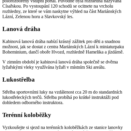
polorozbořený vstupní portál. Původně byla rozhledna nazývána
Císařskou. Po vystoupání 120 schodů se ocitnete na vrcholu
rozhledny, ze které se vám naskytne výhled na část Mariánských
Lázní, Zelenou horu a Slavkovský les.
Lanová dráha
Kabinová lanová dráha nabízí krásný zážitek pro děti a snadnou
možnost, jak se dostat z centra Mariánských Lázní k miniaturpaku
Boheminium, dančí oboře Hvozd, rozhledně Hamelika a jízdárně.
V zimním období je kabinová lanová dráha společně se dvěma
lyžařskými vleky využívána lyžaři v místním Ski areálu.
Lukostřelba
Střelba sportovními luky na vzdálenost cca 20 m do standardních
lukostřeleckých terčů. Střelba probíhá po krátké instruktáži pod
dohledem odborného instruktora.
Terénní koloběžky
Vyzkoušejte si sjezd na terénních koloběžkách ze stanice lanovky