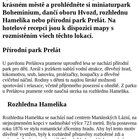
krásném městě a prohlédněte si miniaturpark
Boheminium, dančí oboru Hvozd, rozhlednu
Hamelika nebo přírodní park Prelát. Na
hotelové recepci jsou k dispozici mapy s
rozmístěním všech těchto lokací.
Přírodní park Prelát
U pavilonu Prelátova pramene uprostřed lesa se nachází přírodní
park pro děti. Areál s jezírkem nabízí vodní atrakce, dřevěný hrad,
lokomotivu, srub, lanovku, prolézačky, houpačky a dřevěné
cvičební náčiní. Rodiny s dětmi tu najdou široké možnosti
sportování i relaxace, včetně příjemného posezení u ohniště. Z parku
u Prelátova pramene vede naučná stezka na rozhlednu Hamelika.
Rozhledna Hamelika
Rozhledna Hamelika se nachází nad centrem Mariánských Lázní, na
stejnojmenném kopci v nadmořské výšce 723 metrů. Byla postavena
roku 1876 ve stylu romantické zříceniny hradu. Aby byl tento motiv
důvěrně vystižen, byly k rozhledně přistavěny rozbořené zdi a