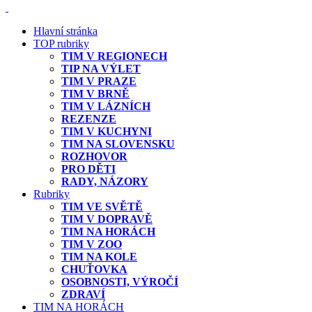
Hlavní stránka
TOP rubriky
TIM V REGIONECH
TIP NA VÝLET
TIM V PRAZE
TIM V BRNĚ
TIM V LÁZNÍCH
REZENZE
TIM V KUCHYNI
TIM NA SLOVENSKU
ROZHOVOR
PRO DĚTI
RADY, NÁZORY
Rubriky
TIM VE SVĚTĚ
TIM V DOPRAVĚ
TIM NA HORÁCH
TIM V ZOO
TIM NA KOLE
CHUŤOVKA
OSOBNOSTI, VÝROČÍ
ZDRAVÍ
TIM NA HORÁCH