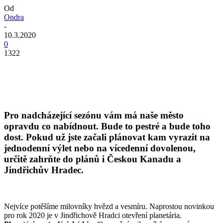
Od
Ondra
-
10.3.2020
0
1322
Pro nadcházející sezónu vám má naše město
opravdu co nabídnout. Bude to pestré a bude toho
dost. Pokud už jste začali plánovat kam vyrazit na
jednodenní výlet nebo na vícedenní dovolenou,
určitě zahrňte do plánů i Českou Kanadu a
Jindřichův Hradec.
Nejvíce potěšíme milovníky hvězd a vesmíru. Naprostou novinkou
pro rok 2020 je v Jindřichově Hradci otevření planetária.