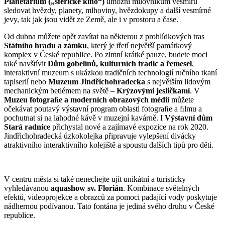
Planetárium („sférické kino“)
umožní milovníkům vesmíru
sledovat hvězdy, planety, mlhoviny, hvězdokupy a další vesmírné
jevy, tak jak jsou vidět ze Země, ale i v prostoru a čase.
Od dubna můžete opět zavítat na některou z prohlídkových tras
Státního hradu a zámku
, který je třetí největší památkový
komplex v České republice. Po zimní krátké pauze, budete moci
také navštívit
Dům gobelínů, kulturních tradic a řemesel
,
interaktivní muzeum s ukázkou tradičních technologií ručního tkaní
tapiserií nebo
Muzeum Jindřichohradecka
s největším lidovým
mechanickým betlémem na světě –
Krýzovými jesličkami
. V
Muzeu fotograﬁe a moderních obrazových médií
můžete
očekávat poutavý výstavní program oblasti fotograﬁe a ﬁlmu a
pochutnat si na lahodné kávě v muzejní kavárně. I
Výstavní dům
Stará radnice
přichystal nové a zajímavé expozice na rok 2020.
Jindřichohradecká úzkokolejka připravuje vylepšení divácky
atraktivního interaktivního kolejiště a spoustu dalších tipů pro děti.
V centru města si také nenechejte ujít unikátní a turisticky
vyhledávanou
aquashow sv. Florián
. Kombinace světelných
efektů, videoprojekce a obrazců za pomoci padající vody poskytuje
nádhernou podívanou. Tato fontána je jediná svého druhu v České
republice.