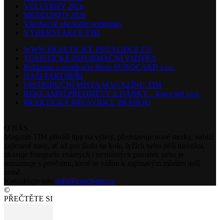
VELETRHY 2026
MEDIAINFO 2026
Všeobecné obchodní podmínky
VÝHERNÍ AKCE TIM
WWW.PRAKTICKÝ-PRŮVODCE.CZ
TURISTICKÉ INFORMAČNÍ VIZITKY
Reklamní a distribuční firma EUROCARD s.r.o.
NAŠI PARTNEŘI
DISTRIBUČNÍ MÍSTA MAGAZÍNU TIM
REKLAMNÍ PŘEDMĚTY A DÁRKY – Eurocard s.r.o.
PRAKTICKÝ PRŮVODCE PRAHOU
O NÁS
Magazín TIM přináší tipy na výlety, představuje nové stezky, nabízí
zajímavé trasy, ať už pro jízdu na kole, lyžích nebo pěší turistiku,
ukazuje fotografie známých i neznámých památek nebo je
seznamuje s pověstmi, které se vážou k zajímavým místům naší
země.
Kontaktujte nás:
info@czech-tim.cz
©
PŘEČTĚTE SI