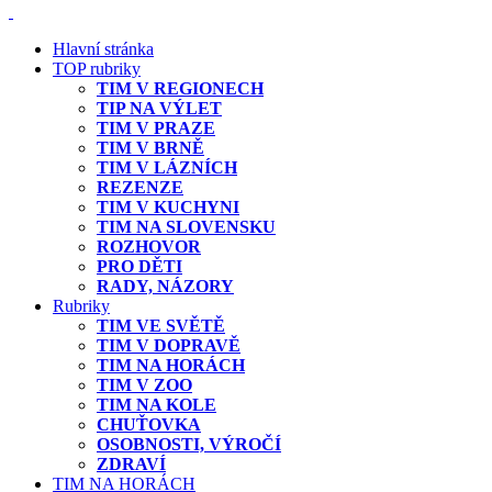
Hlavní stránka
TOP rubriky
TIM V REGIONECH
TIP NA VÝLET
TIM V PRAZE
TIM V BRNĚ
TIM V LÁZNÍCH
REZENZE
TIM V KUCHYNI
TIM NA SLOVENSKU
ROZHOVOR
PRO DĚTI
RADY, NÁZORY
Rubriky
TIM VE SVĚTĚ
TIM V DOPRAVĚ
TIM NA HORÁCH
TIM V ZOO
TIM NA KOLE
CHUŤOVKA
OSOBNOSTI, VÝROČÍ
ZDRAVÍ
TIM NA HORÁCH