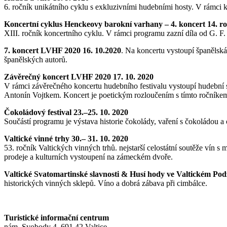
6. ročník unikátního cyklu s exkluzivními hudebními hosty. V rámc
Koncertní cyklus Henckeovy barokní varhany – 4. koncert 14. ro
XIII. ročník koncertního cyklu. V rámci programu zazní díla od G. F. 
7. koncert LVHF 2020 16. 10.2020
. Na koncertu vystoupí španělská
španělských autorů.
Závěrečný koncert LVHF 2020 17. 10. 2020
V rámci závěrečného koncertu hudebního festivalu vystoupí hudební 
Antonín Vojtkem. Koncert je poetickým rozloučením s tímt
Čokoládový festival 23.–25. 10. 2020
Součástí programu je výstava historie čokolády, vaření s čokoládou 
Valtické vinné trhy 30.– 31. 10. 2020
53. ročník Valtických vinných trhů. nejstarší celostátní soutěže vín 
prodeje a kulturních vystoupení na zámeckém dvoře.
Valtické Svatomartinské slavnosti & Husí hody ve Valtickém Podz
historických vinných sklepů. Víno a dobrá zábava při cimbálce.
Turistické informační centrum
nám. Svobody 4, 691 42 Valtice