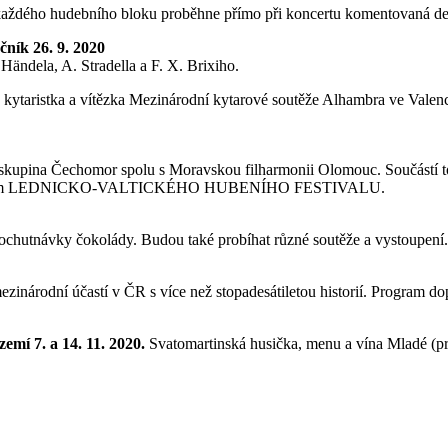
i každého hudebního bloku proběhne přímo při koncertu komentovaná d
čník 26. 9. 2020
Händela, A. Stradella a F. X. Brixiho.
 kytaristka a vítězka Mezinárodní kytarové soutěže Alhambra ve Valen
skupina Čechomor spolu s Moravskou filharmonii Olomouc. Součástí to
o ročníkem LEDNICKO-VALTICKÉHO HUBENÍHO FESTIVALU.
a ochutnávky čokolády. Budou také probíhat různé soutěže a vystoupení.
s mezinárodní účastí v ČR s více než stopadesátiletou historií. Program
emí 7. a 14. 11. 2020.
Svatomartinská husička, menu a vína Mladé (pr