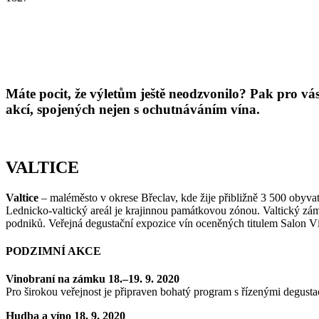
Máte pocit, že výletům ještě neodzvonilo? Pak pro vá
akcí, spojených nejen s ochutnáváním vína.
VALTICE
Valtice
– maléměsto v okrese Břeclav, kde žije přibližně 3 500 obyva
Lednicko-valtický areál je krajinnou památkovou zónou. Valtický zám
podniků. Veřejná degustační expozice vín oceněných titulem Salon Ví
PODZIMNÍ AKCE
Vinobraní na zámku 18.–19. 9. 2020
Pro širokou veřejnost je připraven bohatý program s řízenými degus
Hudba a víno 18. 9. 2020