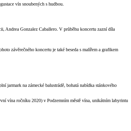
egustace vín snoubených s hudbou.
cii, Andrea Gonzalez Caballero. V průběhu koncertu zazní díla
hoto závěrečného koncertu je také beseda s malířem a grafikem
 doplní jarmark na zámecké balustrádě, bohatá nabídka stánkového
vní vína ročníku 2020) v Podzemním městě vína, unikátním labyrintu