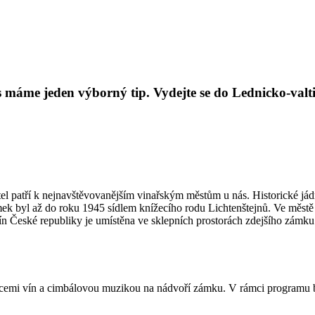
s máme jeden výborný tip. Vydejte se do Lednicko-val
tel patří k nejnavštěvovanějším vinařským městům u nás. Historické já
ek byl až do roku 1945 sídlem knížecího rodu Lichtenštejnů. Ve městě
n České republiky je umístěna ve sklepních prostorách zdejšího zámku
tacemi vín a cimbálovou muzikou na nádvoří zámku. V rámci programu 