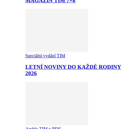
MAGAZÍN TIM 7+8
Speciální vydání TIM
LETNÍ NOVINY DO KAŽDÉ RODINY
2026
Archív TIM v PDF