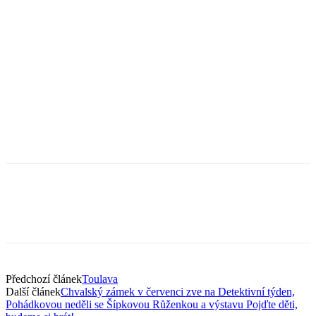
Předchozí článek
Toulava
Další článek
Chvalský zámek v červenci zve na Detektivní týden,
Pohádkovou neděli se Šípkovou Růženkou a výstavu Pojďte děti,