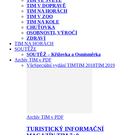
TIM VE SVĚTĚ
TIM V DOPRAVĚ
TIM NA HORÁCH
TIM V ZOO
TIM NA KOLE
CHUŤOVKA
OSOBNOSTI, VÝROČÍ
ZDRAVÍ
TIM NA HORÁCH
SOUTĚŽE
SOUTĚŽ – Křížovka a Osmisměrka
Archív TIM v PDF
Vše
Speciální vydání TIM
TIM 2018
TIM 2019
Archív TIM v PDF
TURISTICKÝ INFORMAČNÍ