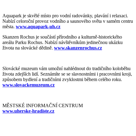
Aquapark je skvělé místo pro vodní radovánky, plavání i relaxaci.
Nabízí celoroční provoz vodního a saunového světa v samém centru
města.
www.aquapark-uh.cz
Skanzen Rochus je součástí přírodního a kulturně-historického
areálu Parku Rochus. Nabízí návštěvníkům jedinečnou ukázku
života na slovácké dědině.
www.skanzenrochus.cz
Slovácké muzeum vám umožní nahlédnout do tradičního koloběhu
života zdejších lidí. Seznámíte se se slavnostními i pracovními kroji,
způsobem bydlení a tradičními zvyklostmi během celého roku.
www.slovackemuzeum.cz
MĚSTSKÉ INFORMAČNÍ CENTRUM
www.uherske-hradiste.cz