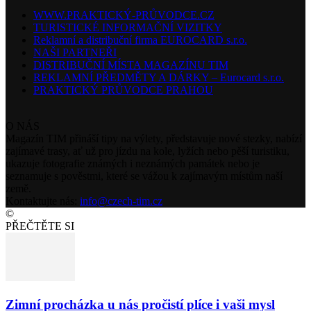
WWW.PRAKTICKÝ-PRŮVODCE.CZ
TURISTICKÉ INFORMAČNÍ VIZITKY
Reklamní a distribuční firma EUROCARD s.r.o.
NAŠI PARTNEŘI
DISTRIBUČNÍ MÍSTA MAGAZÍNU TIM
REKLAMNÍ PŘEDMĚTY A DÁRKY – Eurocard s.r.o.
PRAKTICKÝ PRŮVODCE PRAHOU
O NÁS
Magazín TIM přináší tipy na výlety, představuje nové stezky, nabízí
zajímavé trasy, ať už pro jízdu na kole, lyžích nebo pěší turistiku,
ukazuje fotografie známých i neznámých památek nebo je
seznamuje s pověstmi, které se vážou k zajímavým místům naší
země.
Kontaktujte nás:
info@czech-tim.cz
©
PŘEČTĚTE SI
Zimní procházka u nás pročistí plíce i vaši mysl