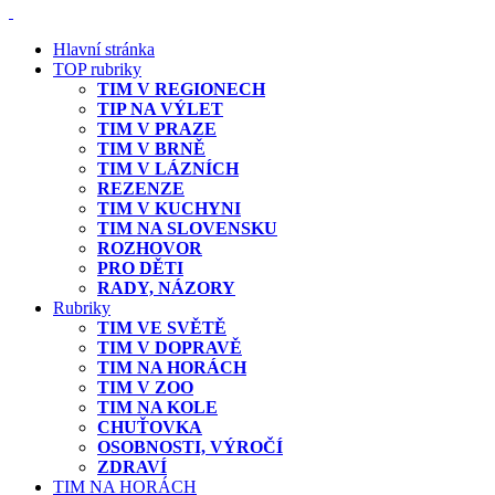
Hlavní stránka
TOP rubriky
TIM V REGIONECH
TIP NA VÝLET
TIM V PRAZE
TIM V BRNĚ
TIM V LÁZNÍCH
REZENZE
TIM V KUCHYNI
TIM NA SLOVENSKU
ROZHOVOR
PRO DĚTI
RADY, NÁZORY
Rubriky
TIM VE SVĚTĚ
TIM V DOPRAVĚ
TIM NA HORÁCH
TIM V ZOO
TIM NA KOLE
CHUŤOVKA
OSOBNOSTI, VÝROČÍ
ZDRAVÍ
TIM NA HORÁCH