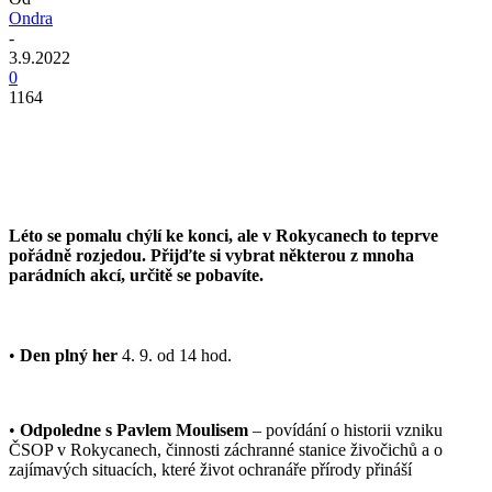
Ondra
-
3.9.2022
0
1164
Léto se pomalu chýlí ke konci, ale v Rokycanech to teprve
pořádně rozjedou. Přijďte si vybrat některou z mnoha
parádních akcí, určitě se pobavíte.
•
Den plný her
4. 9. od 14 hod.
•
Odpoledne s Pavlem Moulisem
– povídání o historii vzniku
ČSOP v Rokycanech, činnosti záchranné stanice živočichů a o
zajímavých situacích, které život ochranáře přírody přináší