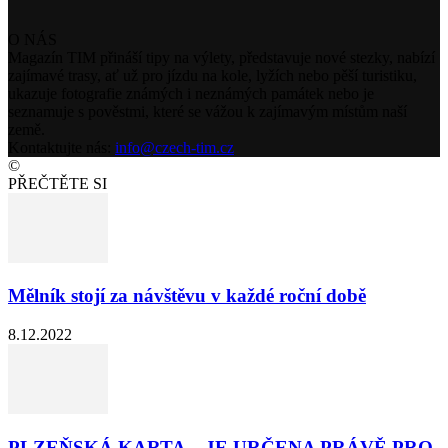
O NÁS
Magazín TIM přináší tipy na výlety, představuje nové stezky, nabízí
zajímavé trasy, ať už pro jízdu na kole, lyžích nebo pěší turistiku,
ukazuje fotografie známých i neznámých památek nebo je
seznamuje s pověstmi, které se vážou k zajímavým místům naší
země.
Kontaktujte nás:
info@czech-tim.cz
©
PŘEČTĚTE SI
Mělník stojí za návštěvu v každé roční době
8.12.2022
PLZEŇSKÁ KARTA – JE URČENA PRÁVĚ PRO