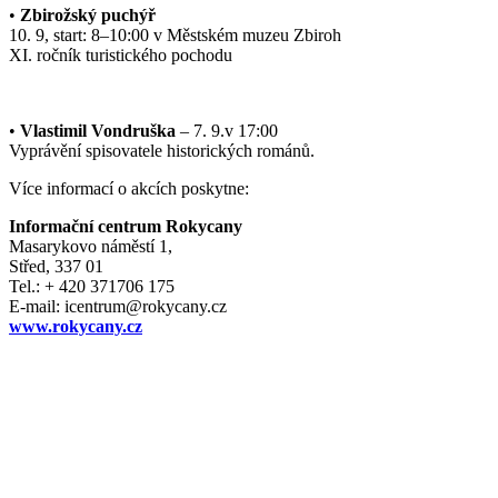
•
Zbirožský puchýř
10. 9, start: 8–10:00 v Městském muzeu Zbiroh
XI. ročník turistického pochodu
•
Vlastimil Vondruška
– 7. 9.v 17:00
Vyprávění spisovatele historických románů.
Více informací o akcích poskytne:
Informační centrum Rokycany
Masarykovo náměstí 1,
Střed, 337 01
Tel.: + 420 371706 175
E-mail: icentrum@rokycany.cz
www.rokycany.cz