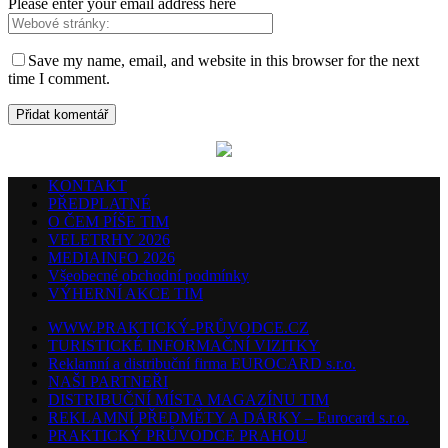
Please enter your email address here
Save my name, email, and website in this browser for the next
time I comment.
KONTAKT
PŘEDPLATNÉ
O ČEM PÍŠE TIM
VELETRHY 2026
MEDIAINFO 2026
Všeobecné obchodní podmínky
VÝHERNÍ AKCE TIM
WWW.PRAKTICKÝ-PRŮVODCE.CZ
TURISTICKÉ INFORMAČNÍ VIZITKY
Reklamní a distribuční firma EUROCARD s.r.o.
NAŠI PARTNEŘI
DISTRIBUČNÍ MÍSTA MAGAZÍNU TIM
REKLAMNÍ PŘEDMĚTY A DÁRKY – Eurocard s.r.o.
PRAKTICKÝ PRŮVODCE PRAHOU