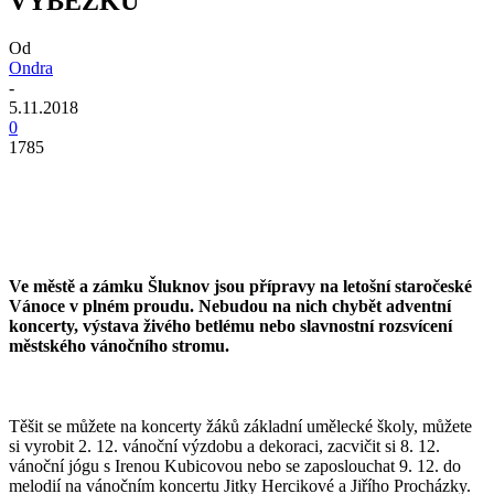
VÝBĚŽKU
Od
Ondra
-
5.11.2018
0
1785
Ve městě a zámku Šluknov jsou přípravy na letošní staročeské
Vánoce v plném proudu. Nebudou na nich chybět adventní
koncerty, výstava živého betlému nebo slavnostní rozsvícení
městského vánočního stromu.
Těšit se můžete na koncerty žáků základní umělecké školy, můžete
si vyrobit 2. 12. vánoční výzdobu a dekoraci, zacvičit si 8. 12.
vánoční jógu s Irenou Kubicovou nebo se zaposlouchat 9. 12. do
melodií na vánočním koncertu Jitky Hercikové a Jiřího Procházky.