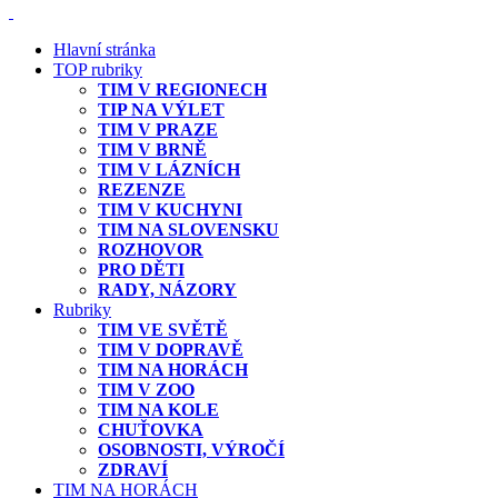
Hlavní stránka
TOP rubriky
TIM V REGIONECH
TIP NA VÝLET
TIM V PRAZE
TIM V BRNĚ
TIM V LÁZNÍCH
REZENZE
TIM V KUCHYNI
TIM NA SLOVENSKU
ROZHOVOR
PRO DĚTI
RADY, NÁZORY
Rubriky
TIM VE SVĚTĚ
TIM V DOPRAVĚ
TIM NA HORÁCH
TIM V ZOO
TIM NA KOLE
CHUŤOVKA
OSOBNOSTI, VÝROČÍ
ZDRAVÍ
TIM NA HORÁCH