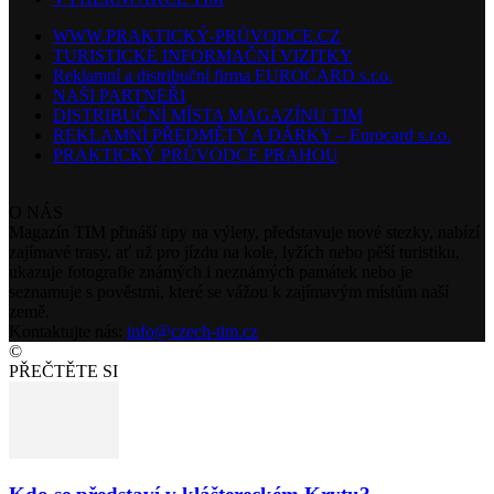
WWW.PRAKTICKÝ-PRŮVODCE.CZ
TURISTICKÉ INFORMAČNÍ VIZITKY
Reklamní a distribuční firma EUROCARD s.r.o.
NAŠI PARTNEŘI
DISTRIBUČNÍ MÍSTA MAGAZÍNU TIM
REKLAMNÍ PŘEDMĚTY A DÁRKY – Eurocard s.r.o.
PRAKTICKÝ PRŮVODCE PRAHOU
O NÁS
Magazín TIM přináší tipy na výlety, představuje nové stezky, nabízí
zajímavé trasy, ať už pro jízdu na kole, lyžích nebo pěší turistiku,
ukazuje fotografie známých i neznámých památek nebo je
seznamuje s pověstmi, které se vážou k zajímavým místům naší
země.
Kontaktujte nás:
info@czech-tim.cz
©
PŘEČTĚTE SI